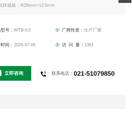
试样规格：Φ29mm×12.5mm
冲击质量：0.35-0.1kg
冲击速度：1.4+0.6m/s
品型号：
WTB-0.5
厂商性质：
生产厂家
表现应变能密度：351+112kJ/m3
回弹示值误差：±0.5%
新时间：
2026-07-05
访 问 量：
1361
021-51079850
立即咨询
联系电话：