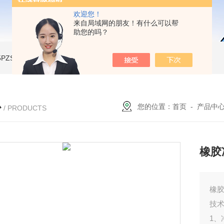
欢迎您！
来自局域网的朋友！有什么可以帮
助您的吗？
A-5PZSH膨胀水壶全自动爆破试验台
JW-2204B-204低温试验箱
JW-LY-JZX955储能集装箱、新能源箱变淋雨试验房
心
您的位置：
首页
-
产品中
/ PRODUCTS
橡胶
橡胶
技
1、