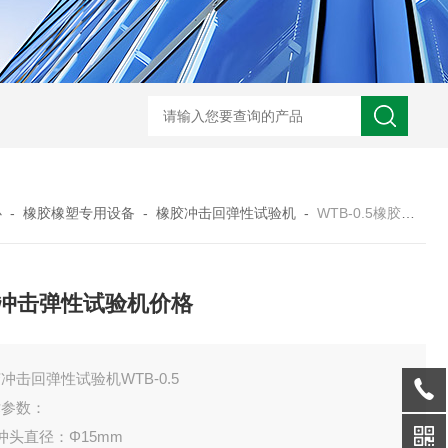
JW-5405A复合盐雾试验箱
JW
心
-
橡胶橡塑专用设备
-
橡胶冲击回弹性试验机
-
WTB-0.5橡胶冲击弹性试验机价格
冲击弹性试验机价格
冲击回弹性试验机WTB-0.5
术参数：
冲头直径：Φ15mm