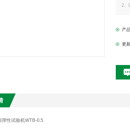
2、
3、
4、
产
5、
6、
更
情
弹性试验机WTB-0.5
：