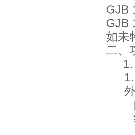
GJB 
GJB
如未
二、
1
1