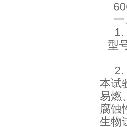
6
一
1
型号
2
本试
易燃
腐蚀
生物