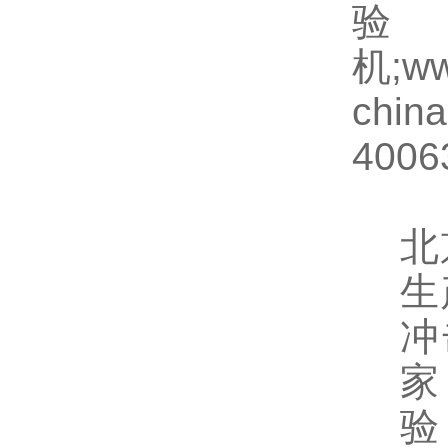
验
机
;w
china
4006
北
生
冲
家
验