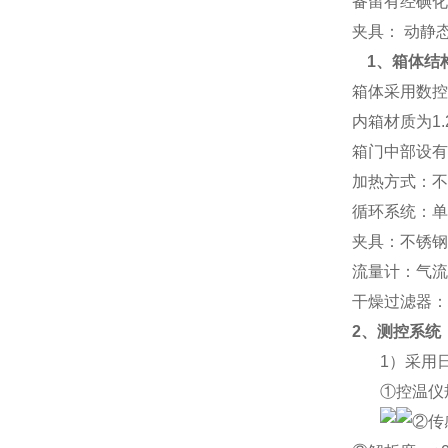
备留有经碘化
夹具： 动静
1、箱体结
箱体采用数控
内箱材质为1
箱门中部设有
加热方式：不
循环系统：单
夹具：
不锈钢
流量计：气流
干燥过滤器：
2、测控系统
1）采用
①控温仪
②传