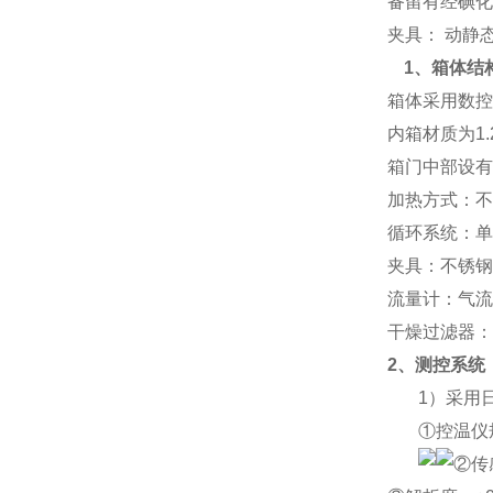
备留有经碘化
夹具： 动静
1、箱体结
箱体采用数控
内箱材质为1
箱门中部设有
加热方式：不
循环系统：单
夹具：
不锈钢
流量计：气流
干燥过滤器：
2、测控系统
1）采用
①控温仪
②传