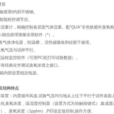
材质
板喷塑/内胆不锈钢。
显智能程控调节仪。
流量计，精确控制各层面气体流量。配“QUA"非色散紫外臭氧检测
-朗伯原理测量应用软件（*）。
有气体净化器，恒温槽， 活性碳吸收和硅胶干燥塔。
臭氧气流与试样平行。
配远程监控软件（可用PC机打印试验数据）。
留有经典化学测试臭氧浓度之接口。
验箱内部设置稳压电源。
及结构特点
循环装置：内置循环风道,试验气流均匀地从上往下平行于试件表面,
体化臭氧浓度﹑温湿度控制器（设置方式为轻触按键式）,集成度高,
RH）、臭氧浓度（1pphm）,PID设定值控制,操作方便.