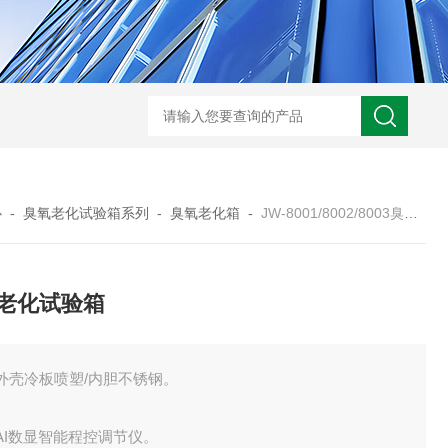
JW-5405A复合盐雾试验箱
JW
心
-
臭氧老化试验箱系列
-
臭氧老化箱
-
JW-8001/8002/8003臭氧老化试验箱
老化试验箱
外壳冷板喷塑/内胆不锈钢。
AI数显智能程控调节仪。