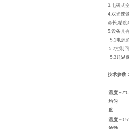
3.电磁式
4.双光
命长,精度
5.设备具
5.1电源
5.2控制
5.3超
技术参数
温度
±2℃
均匀
度
温度
±0.
波动