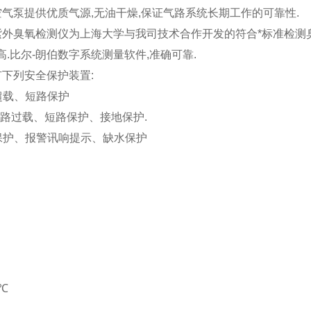
空气泵提供优质气源,无油干燥,保证气路系统长期工作的可靠性.
速紫外臭氧检测仪为上海大学与我司技术合作开发的符合*标准检测
高.比尔-朗伯数字系统测量软件,准确可靠.
有下列安全保护装置:
超载、短路保护
回路过载、短路保护、接地保护.
温保护、报警讯响提示、缺水保护
：
5℃