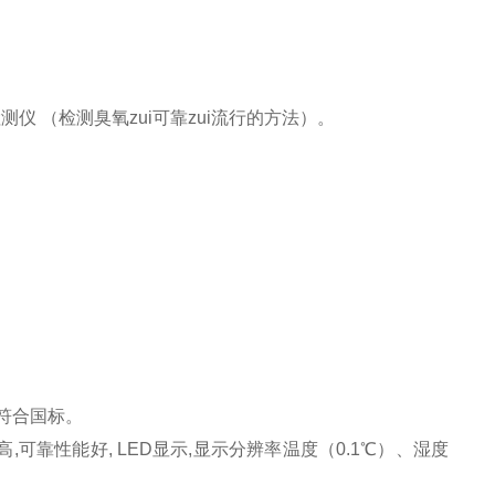
仪 （检测臭氧zui可靠zui流行的方法）。
符合国标。
可靠性能好, LED显示,显示分辨率温度（0.1℃）、湿度