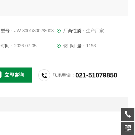
 气体流量计，精确控制各层面气体流量。配“QUA"非色散紫外
检测仪 （检测臭氧*Z流行的方法）。
品型号：
JW-8001/8002/8003
厂商性质：
生产厂家
 比尔-朗伯原理测量应用软件（*）。
新时间：
2026-07-05
访 问 量：
1193
、 装有气体净化器，恒温槽， 活性碳吸收和硅胶干燥塔。
021-51079850
立即咨询
联系电话：
 含臭氧气流与试样平行。
 选配远程监控软件（可用PC机打印