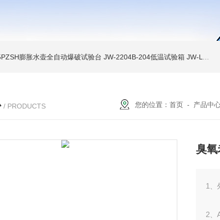
A-5PZSH膨胀水壶全自动爆破试验台
JW-2204B-204低温试验箱
JW-LY-JZX955储能集装箱、新能源箱变淋雨试验房
心
您的位置：
首页
-
产品中
/ PRODUCTS
臭氧
1、
2、