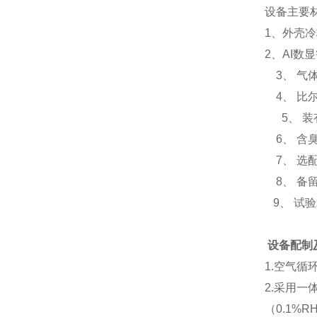
设备主要
1、外壳冷
2、AI数
3、 气体
4、 比尔
5、 装
6、 含
7、 选
8、 备
9、 试
设备配制
1.空气
2.采用一
（0.1%