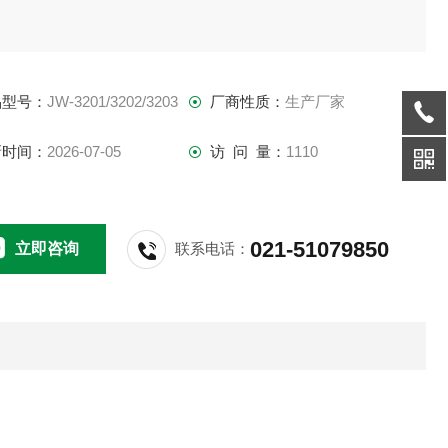
控温范围：0~50℃
品型号：
JW-3201/3202/3203
厂商性质：
生产厂家
温度波动度：&amp;amp;#177;0.5℃
新时间：
2026-07-05
访 问 量：
1110
温度均匀度：&amp;amp;#177;1℃
照度:0-3500-5000LX
021-51079850
立即咨询
联系电话：
可选，例：种子发芽可选3500LX,幼苗生长可选7500LX或以
。我公司所有培养箱都可根据用户要求增加光照强度