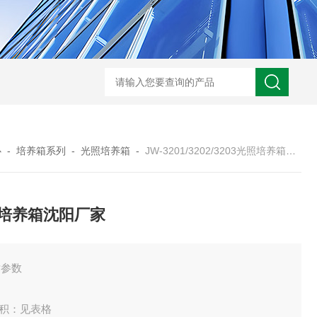
JW-5405A复合盐雾试验箱
JW
心
-
培养箱系列
-
光照培养箱
-
JW-3201/3202/3203光照培养箱沈阳厂家
培养箱沈阳厂家
术参数
容积：见表格