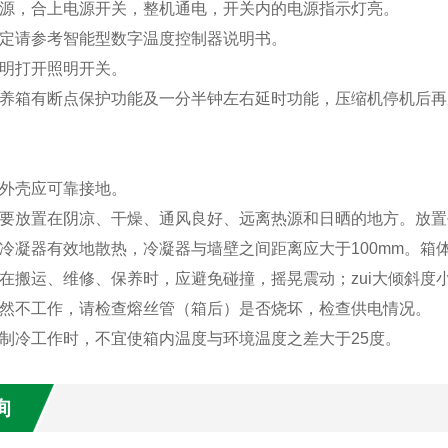
电源，合上电源开关，整机通电，开关内的电源指示灯亮。
设定请参考智能型数字温度控制器说明书。
照明打开照明开关。
培养箱有断点保护功能及一分半钟左右延时功能，压缩机停机后
箱外壳应可靠接地。
箱要放置在阴凉、干燥、通风良好、远离热源和日晒的地方。放
冷凝器有效地散热，冷凝器与墙壁之间距离应大于100mm。箱体
在搬运、维修、保养时，应避免碰撞，摇晃震动；zui大倾斜度小
突然不工作，请检查熔丝管（箱后）是否烧坏，检查供电情况。
箱制冷工作时，不宜使箱内温度与环境温度之差大于25度。
询