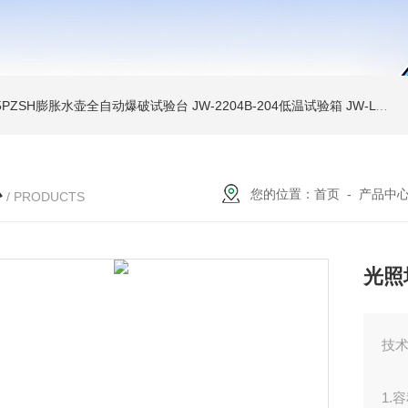
A-5PZSH膨胀水壶全自动爆破试验台
JW-2204B-204低温试验箱
JW-LY-JZX955储能集装箱、新能源箱变淋雨试验房
心
您的位置：
首页
-
产品中
/ PRODUCTS
光照
技
1.