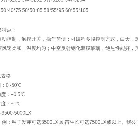
50*40*75
58*50*85
58*55*95
68*55*105
箱特点：
自动控制，触摸开关，操作简便；可编程多段控制方式，白天、
室风速柔和，温度均匀；中空反射钢化渡膜玻璃，绝热性能好，
见表格
：0~50℃
度：±0.5℃
匀度：±1℃
3500-5000LX
例：种子发芽可选3500LX,幼苗生长可选7500LX或以上。