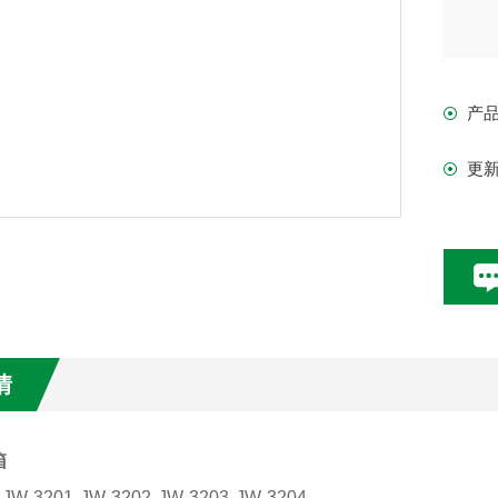
2.
产
3.
更
4.
5.光
光照
上
情
箱
JW-3201
JW-3202
JW-3203
JW-3204