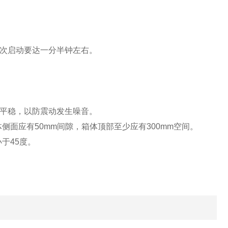
再次启动要达一分半钟左右。
置平稳，以防震动发生噪音。
侧面应有50mm间隙，箱体顶部至少应有300mm空间。
于45度。