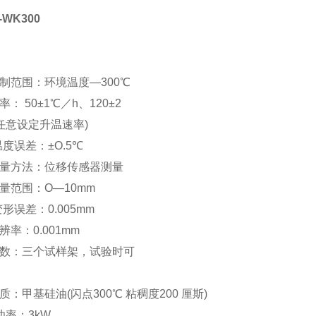
WK300
：
制范围：环境温度—300℃
： 50±1℃／h、120±2
或任意设定升温速率)
温度误差：±O.5℃
测量方法：位移传感器测量
量范围：O—10mm
变形误差：0.005mm
辨率：0.001mm
架数：三个试样架，试验时可
。
质：甲基硅油(闪点300℃ 粘稠度200 厘斯)
功率：3kW