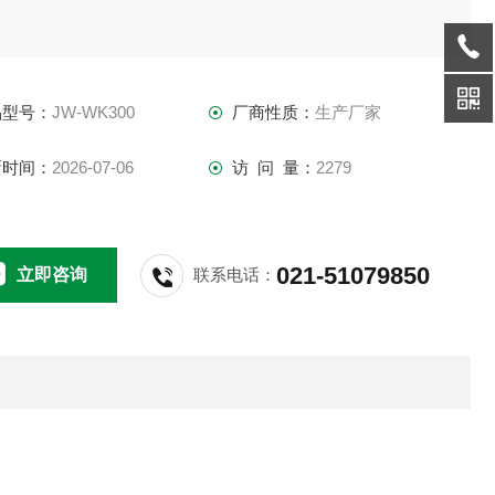
2、升温速率：
amp;amp;amp;amp;amp;amp;amp;amp;amp;#177;1℃／h、
品型号：
JW-WK300
厂商性质：
生产厂家
&amp;amp;amp;amp;amp;amp;amp;amp;amp;#177;2
新时间：
2026-07-06
访 问 量：
2279
h （或任意设定升温速率）
021-51079850
立即咨询
联系电话：