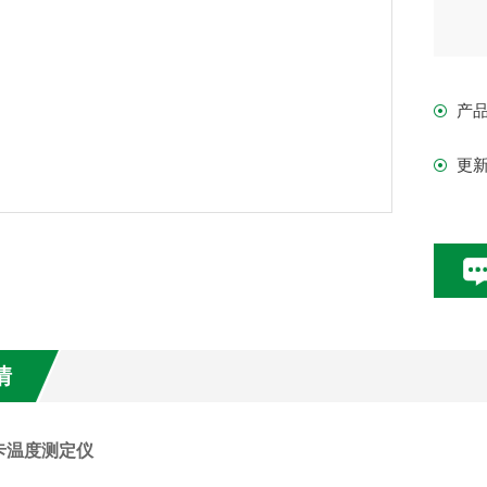
50&
产
120
更
℃／
情
卡温度测定仪