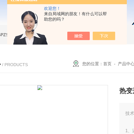
欢迎您！
来自局域网的朋友！有什么可以帮
助您的吗？
A-5PZSH膨胀水壶全自动爆破试验台
JW-2204B-204低温试验箱
JW-LY-JZX955储能集装箱、新能源箱变淋雨试验房
心
您的位置：
首页
-
产品中
/ PRODUCTS
热变
技
1、