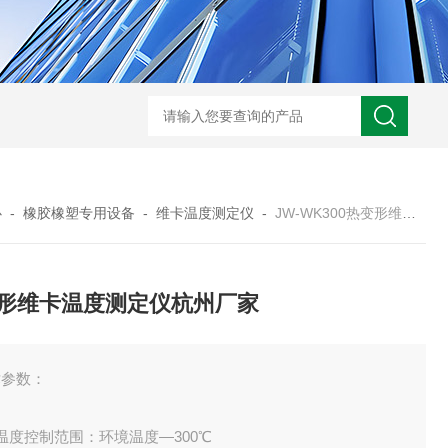
JW-5405A复合盐雾试验箱
JW
心
-
橡胶橡塑专用设备
-
维卡温度测定仪
-
JW-WK300热变形维卡温度测定仪杭州厂家
形维卡温度测定仪杭州厂家
术参数：
温度控制范围：环境温度—300℃