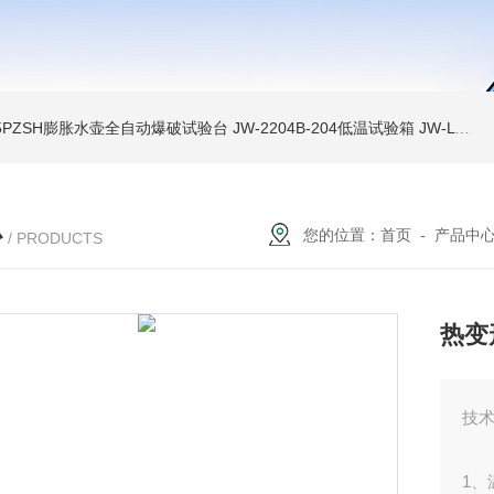
A-5PZSH膨胀水壶全自动爆破试验台
JW-2204B-204低温试验箱
JW-LY-JZX955储能集装箱、新能源箱变淋雨试验房
心
您的位置：
首页
-
产品中
/ PRODUCTS
热变
技
1、