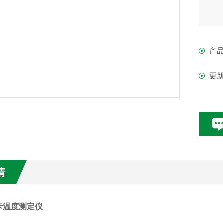
50&
产
120
更
℃／
情
卡温度测定仪