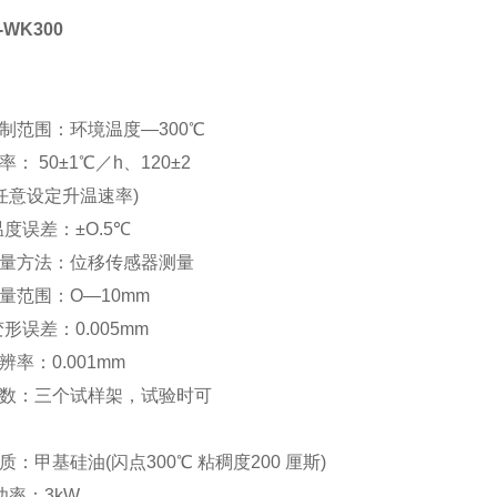
WK300
：
制范围：环境温度—300℃
： 50±1℃／h、120±2
或任意设定升温速率)
温度误差：±O.5℃
测量方法：位移传感器测量
量范围：O—10mm
变形误差：0.005mm
辨率：0.001mm
架数：三个试样架，试验时可
。
质：甲基硅油(闪点300℃ 粘稠度200 厘斯)
功率：3kW