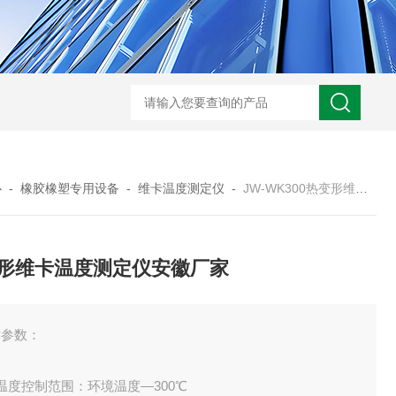
JW-5405A复合盐雾试验箱
JW
心
-
橡胶橡塑专用设备
-
维卡温度测定仪
-
JW-WK300热变形维卡温度测定仪安徽厂家
形维卡温度测定仪安徽厂家
术参数：
温度控制范围：环境温度—300℃