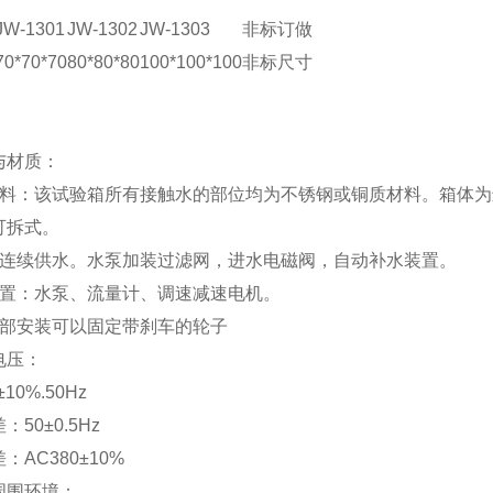
JW-1301
JW-1302
JW-1303
非标订做
70*70*70
80*80*80
100*100*100
非标尺寸
：
与材质：
材料：该试验箱所有接触水的部位均为不锈钢或铜质材料。箱体为
可拆式。
：连续供水。水泵加装过滤网，进水电磁阀，自动补水装置。
配置：水泵、流量计、调速减速电机。
底部安装可以固定带刹车的轮子
电压：
10%.50Hz
50±0.5Hz
：AC380±10%
周围环境：