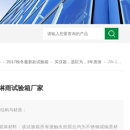
JW-5405A复合盐雾试验箱
JW
心
-
2017秋冬最新款试验箱
-
买仪器，选巨为，3年质保
-
JW-1301/1302/1303天津淋雨试验箱厂家
淋雨试验箱厂家
、结构与材质：
、箱体材料：该试验箱所有接触水的部位均为不锈钢或铜质材