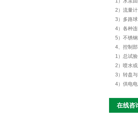
1）水泵由
2）流量
3）多路
4）各种
5）不锈
4、控制部
1）总试
2）喷水
3）转盘
4）供电
在线咨