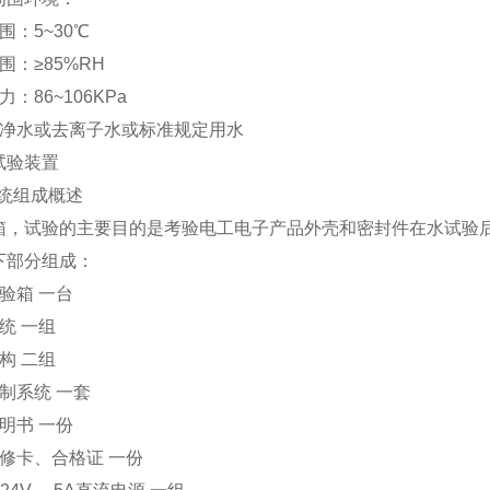
围：5~30℃
围：≥85%RH
：86~106KPa
纯净水或去离子水或标准规定用水
试验装置
系统组成概述
箱，试验的主要目的是考验电工电子产品外壳和密封件在水试验
下部分组成：
验箱 一台
统 一组
构 二组
制系统 一套
明书 一份
修卡、合格证 一份