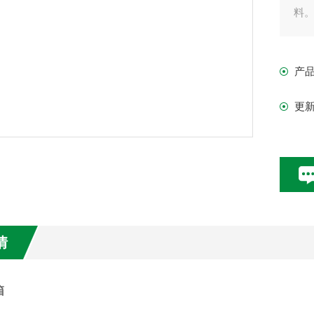
料
前
产
2
更
置
3
4
情
箱