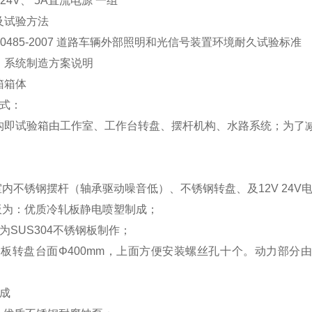
、24V、 5A直流电源 一组
及试验方法
10485-2007 道路车辆外部照明和光信号装置环境耐久试验标准
：系统制造方案说明
箱箱体
形式：
构即试验箱由工作室、工作台转盘、摆杆机构、水路系统；为了
室内不锈钢摆杆（轴承驱动噪音低）、不锈钢转盘、及12V 24V
墙板为：优质冷轧板静电喷塑制成；
为SUS304不锈钢板制作；
钢板转盘台面Φ400mm，上面方便安装螺丝孔十个。动力部分由
成