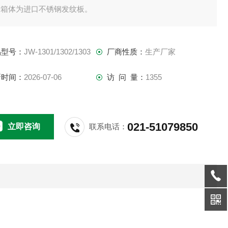
。箱体为进口不锈钢发纹板。
侧盖板可拆式。
品型号：
JW-1301/1302/1303
厂商性质：
生产厂家
、供水：连续供水。水泵加装过滤网，进水电磁阀，自动补水装
新时间：
2026-07-06
访 问 量：
1355
。
、主要配置：水泵、流量计、调速减速电机。
021-51079850
立即咨询
联系电话：
、箱子底部安装可以固定带刹车的轮子