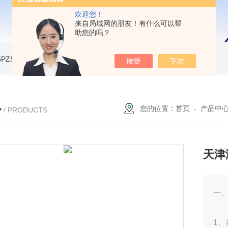
欢迎您！
来自局域网的朋友！有什么可以帮
助您的吗？
A-5PZSH膨胀水壶全自动爆破试验台
JW-2204B-204低温试验箱
JW-LY-JZX955储能集装箱、新能源箱变淋雨试验房
心
您的位置：
首页
-
产品中
/ PRODUCTS
天津
一
1