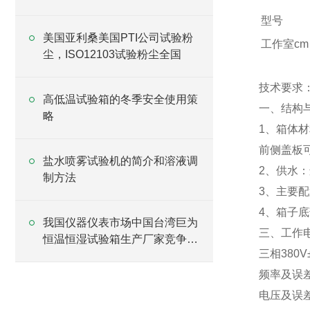
型号
美国亚利桑美国PTI公司试验粉
工作室cm
尘，ISO12103试验粉尘全国
技术要求
高低温试验箱的冬季安全使用策
一、结构
略
1、箱体
前侧盖板
盐水喷雾试验机的简介和溶液调
2、供水
制方法
3、主要
4、箱子
我国仪器仪表市场中国台湾巨为
三、工作
恒温恒湿试验箱生产厂家竞争加
三相380V±
剧
频率及误差：
电压及误差