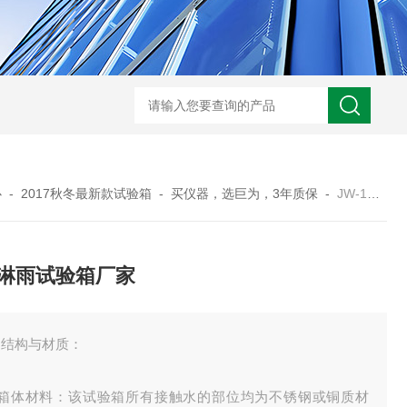
JW-5405A复合盐雾试验箱
JW
心
-
2017秋冬最新款试验箱
-
买仪器，选巨为，3年质保
-
JW-1301/1302/1303四川淋雨试验箱厂家
淋雨试验箱厂家
、结构与材质：
、箱体材料：该试验箱所有接触水的部位均为不锈钢或铜质材