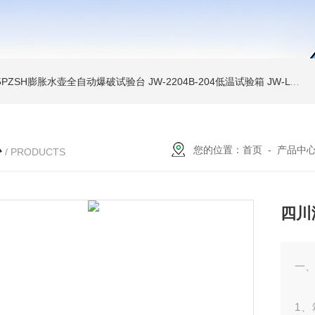
A-5PZSH膨胀水壶全自动爆破试验台
JW-2204B-204低温试验箱
JW-LY-JZX955储能集装箱、新能源箱变淋雨试验房
心
您的位置：
首页
-
产品中
/ PRODUCTS
四川
一
1