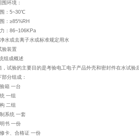
周围环境：
围：5~30℃
围：≥85%RH
：86~106KPa
纯净水或去离子水或标准规定用水
试验装置
系统组成概述
箱，试验的主要目的是考验电工电子产品外壳和密封件在水试验
下部分组成：
验箱 一台
统 一组
构 二组
制系统 一套
明书 一份
修卡、合格证 一份