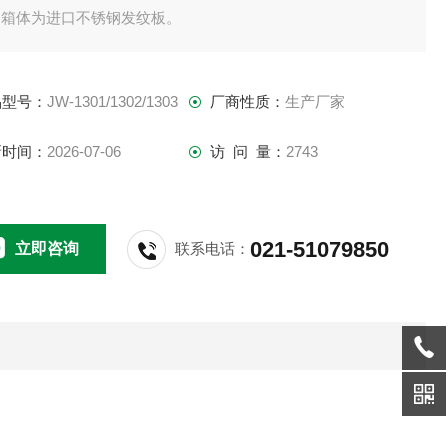
。箱体为进口不锈钢发纹板。
侧盖板可拆式。
品型号：
JW-1301/1302/1303
厂商性质：
生产厂家
、供水：连续供水。水泵加装过滤网，进水电磁阀，自动补水装
新时间：
2026-07-06
访 问 量：
2743
。
、主要配置：水泵、流量计、调速减速电机。
021-51079850
立即咨询
联系电话：
、箱子底部安装可以固定带刹车的轮子