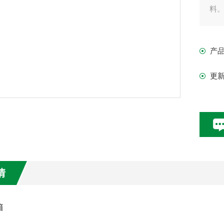
料
前
产
2
更
置
3
4
情
箱