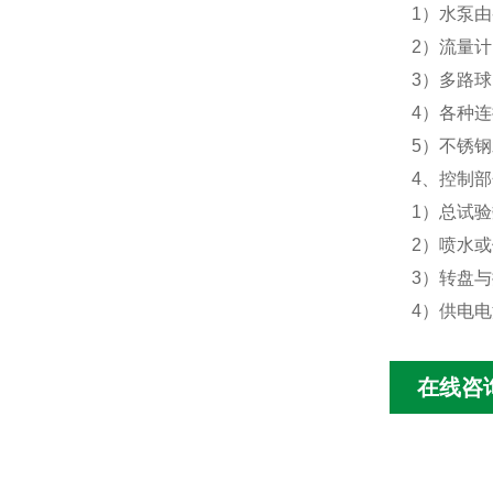
1）水泵由
2）流量
3）多路
4）各种
5）不锈
4、控制部
1）总试
2）喷水
3）转盘
4）供电
在线咨