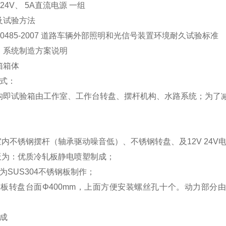
、24V、 5A直流电源 一组
及试验方法
10485-2007 道路车辆外部照明和光信号装置环境耐久试验标准
：系统制造方案说明
箱箱体
形式：
构即试验箱由工作室、工作台转盘、摆杆机构、水路系统；为了
室内不锈钢摆杆（轴承驱动噪音低）、不锈钢转盘、及12V 24V
墙板为：优质冷轧板静电喷塑制成；
为SUS304不锈钢板制作；
钢板转盘台面Φ400mm，上面方便安装螺丝孔十个。动力部分由
成