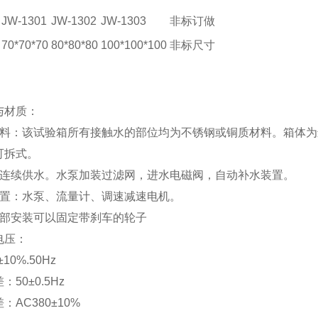
JW-1301
JW-1302
JW-1303
非标订做
70*70*70
80*80*80
100*100*100
非标尺寸
：
与材质：
材料：该试验箱所有接触水的部位均为不锈钢或铜质材料。箱体为
可拆式。
：连续供水。水泵加装过滤网，进水电磁阀，自动补水装置。
配置：水泵、流量计、调速减速电机。
底部安装可以固定带刹车的轮子
电压：
10%.50Hz
50±0.5Hz
：AC380±10%