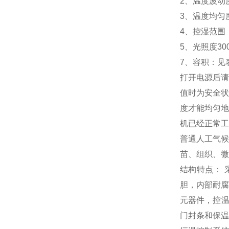
2、温度波动度：±
3、温度均匀度
4、控湿范围 ：
5、光照度300
7、容积：见
打开电源后请
值时为安全状
度才能均匀地
机已经正常工
普通人工气候
苗、组织、微
结构特点： 
胆，内部耐腐
元器件，控温
门封条和保温