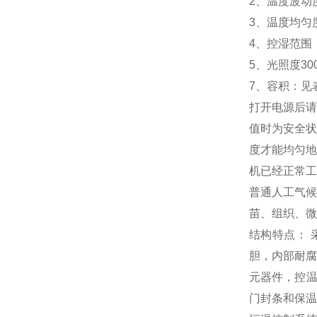
2、温度波动度：±
3、温度均匀度
4、控湿范围 ：
5、光照度300
7、容积：见
打开电源后请
值时为安全状
度才能均匀地
机已经正常工
普通人工气候
苗、组织、微
结构特点： 
胆，内部耐腐
元器件，控温
门封条和保温