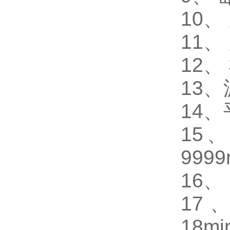
10、
11、
12、
13、
14、
15
999
16、
17
18mi