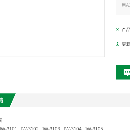
用
3
补
产
4
玻
更
5
情
箱
JW-3101
JW-3102
JW-3103
JW-3104
JW-3105