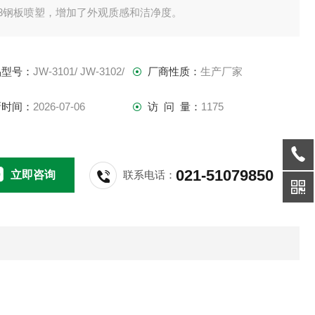
A3钢板喷塑，增加了外观质感和洁净度。
.补水箱置于控制箱体右下部，并有缺水自动保护，更便利操作者
充水源。
品型号：
JW-3101/ JW-3102/
厂商性质：
生产厂家
.大型观测视窗附照明灯保持箱内明亮，且利用发热体内嵌式钢化
璃，随时清晰的观混箱内状况。
新时间：
2026-07-06
访 问 量：
1175
.加湿系统管路与控制线路板分开，可避免因加湿管路漏水
021-51079850
立即咨询
联系电话：