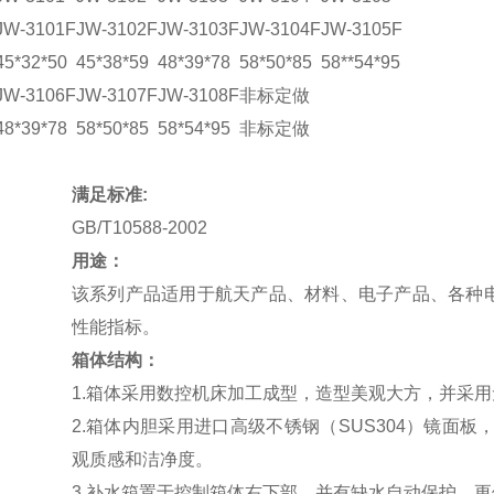
JW-3101F
JW-3102F
JW-3103F
JW-3104F
JW-3105F
45*32*50
45*38*59
48*39*78
58*50*85
58**54*95
JW-3106F
JW-3107F
JW-3108F
非标定做
48*39*78
58*50*85
58*54*95
非标定做
满足标准:
GB/T10588-2002
用途：
该系列产品适用于航天产品、材料、电子产品、各种
性能指标。
箱体结构：
1.箱体采用数控机床加工成型，造型美观大方，并采
2.箱体内胆采用进口高级不锈钢（SUS304）镜面
观质感和洁净度。
3.补水箱置于控制箱体右下部，并有缺水自动保护，