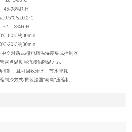
20℃-80℃
45-98%R·H
≤±0.5℃/≤±0.2℃
+2、-3%R·H
0℃-80℃约30min
0℃-20℃约30min
晶中文对话式/微电脑温湿度集成控制器
管露点温度层流接触除温方式
动控制，且可回收余水，节水降耗
缩制冷方式/原装法国“泰康"压缩机