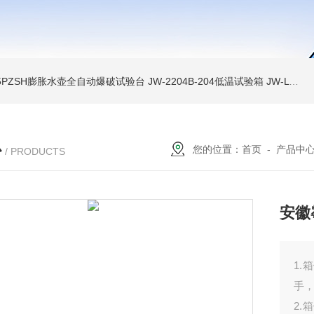
A-5PZSH膨胀水壶全自动爆破试验台
JW-2204B-204低温试验箱
JW-LY-JZX955储能集装箱、新能源箱变淋雨试验房
心
您的位置：
首页
-
产品中
/ PRODUCTS
安徽
1
手
2.