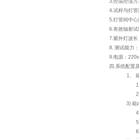
3.控温控湿方
4.试样与灯管距
5.灯管间中心
6.有效辐射试
7.紫外灯波长：
8. 测试能力
9.电源：220v
四.系统配置
1、 
3)