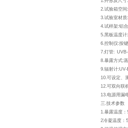
1.外形及尺寸:
2.试验箱空间:
3.试验室材质
4.试样架:
5.黑板温度计:70
6.控制仪:按
7.灯管: U
8.暴露方式:
9.辐射计:U
10.可设定
12.可双向
13.电源用漏
三.技术参数
1.暴露温度：
2冷凝温度：