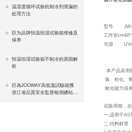
温湿度循环试验机制冷剂泄漏的
处理方法
型号
JW-
巨为品牌恒温恒湿试验箱维修及
工作室cm
40*
保养
光源
UV
恒温恒湿试验箱不制冷的原因解
析
本产品采用
落、粉化、
巨為JOOWAY高低溫試驗箱獲
耐光能力或
浙江省品質安全監督檢測總站認
可
试验周期，自
一.适用于ASTM 
二.结构材质