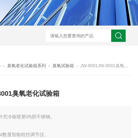
JW-5405A复合盐雾试验箱
JW
心
-
臭氧老化试验箱系列
-
臭氧试验箱
-
JW-8001JW-8001臭氧老化试验箱
-8001臭氧老化试验箱
外壳冷板喷塑/内胆不锈钢。
AI数显智能程控调节仪。