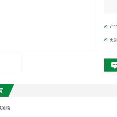
3、
臭氧
产
4、
更
5、
6、
7、
情
8、
试验箱