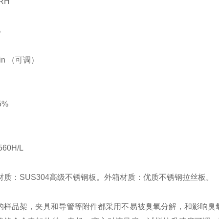
RH
%
min （可调）
5%
560H/L
材质：SUS304高级不锈钢板。外箱材质：优质不锈钢拉丝板。
的样品架，夹具和导管等附件都采用不易被臭氧分解，和影响臭氧