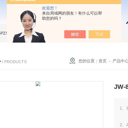
欢迎您！
来自局域网的朋友！有什么可以帮
助您的吗？
A-5PZSH膨胀水壶全自动爆破试验台
JW-2204B-204低温试验箱
JW-LY-JZX955储能集装箱、新能源箱变淋雨试验房
心
您的位置：
首页
-
产品中
/ PRODUCTS
JW
1、
2、