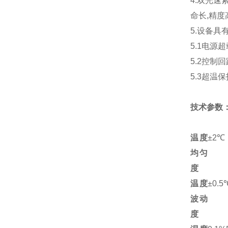
4.双光
命长,精度
5.设备具
5.1电源
5.2控制
5.3超温
技术参数
温度
±2℃
均匀
度
温度
±0.5
波动
度