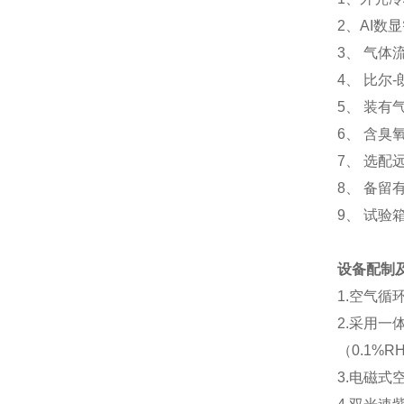
2、AI数
3、 气体
4、 比尔
5、 装有
6、 含臭
7、 选配
8、 备
9、 试验
设备配制
1.空气
2.采用一
（0.1%
3.电磁式