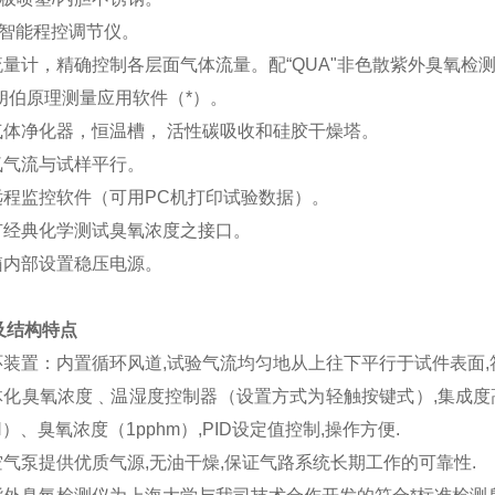
显智能程控调节仪。
流量计，精确控制各层面气体流量。配“QUA"非色散紫外臭氧检测仪
-朗伯原理测量应用软件（*）。
气体净化器，恒温槽， 活性碳吸收和硅胶干燥塔。
氧气流与试样平行。
远程监控软件（可用PC机打印试验数据）。
留有经典化学测试臭氧浓度之接口。
箱内部设置稳压电源。
及结构特点
循环装置：内置循环风道,试验气流均匀地从上往下平行于试件表面,
体化臭氧浓度﹑温湿度控制器（设置方式为轻触按键式）,集成度高,
RH）、臭氧浓度（1pphm）,PID设定值控制,操作方便.
空气泵提供优质气源,无油干燥,保证气路系统长期工作的可靠性.