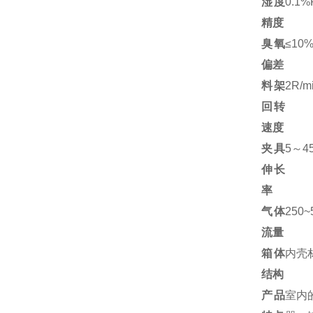
湿度
0.1%
精度
臭氧
≤10
偏差
料架
2R/
回转
速度
夹具
5～4
伸长
率
气体
250~
流量
箱体
内壳
结构
产品
室内