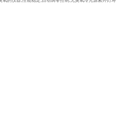
臭氧的仪器,性能稳定,自动调零控制,无臭氧冷光源紫外灯寿