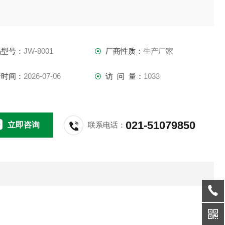
 气体流量计，精确控制各层面气体流量。配“QUA"非色散紫外
检测仪 （检测臭氧*Z流行的方法）。
品型号：
JW-8001
厂商性质：
生产厂家
 比尔-朗伯原理测量应用软件（*）。
新时间：
2026-07-06
访 问 量：
1033
 装有气体净化器，恒温槽， 活性碳吸收和硅胶干燥塔。
021-51079850
立即咨询
联系电话：
 含臭氧气流与试样平行。
 选配远程监控软件（可用PC机打印试验数据）。
 备留有经典化学测