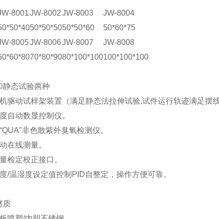
JW-8001
JW-8002
JW-8003
JW-8004
50*50*40
50*50*50
50*50*60
50*60*75
JW-8005
JW-8006
JW-8007
JW-8008
60*60*80
70*80*90
80*100*100
100*100*100
和静态试验两种
电机驱动试样架装置（满足静态法拉伸试验,试件运行轨迹满足摆
浓度自动数显控制仪。
“QUA"非色散紫外臭氧检测仪。
自动在线测量。
计量检定校正接口。
度/温湿度设定值控制PID自整定，操作方便可靠。
材质
板喷塑/内胆不锈钢。