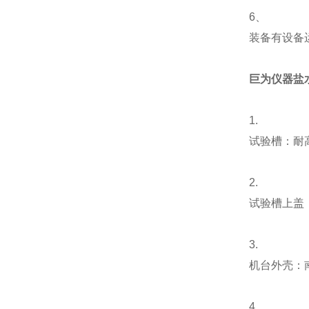
6、
装备有设备
巨为仪器盐
1.
试验槽：耐高
2.
试验槽上盖：
3.
机台外壳：
4.