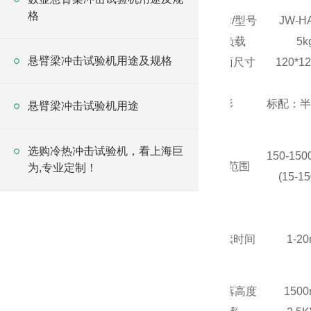
格
技术指标/型号
JW-
H
zui大负载
5k
悬臂梁冲击试验机用途及规格
工作台面尺寸
120*1
波形
标配：半
悬臂梁冲击试验机用途
选购冷热冲击试验机，看上海巨
150-150
加速度范围
为,专业定制！
(15-15
脉冲持续时间
1-2
zui大跌落高度
150