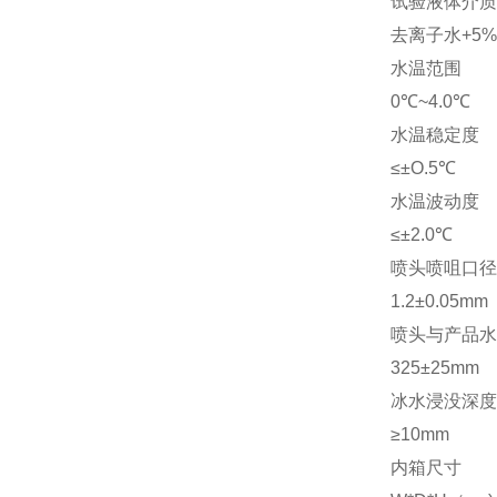
试验液体介质
去离子水+5%
水温范围
0℃~4.0℃
水温稳定度
≤±O.5℃
水温波动度
≤±2.0℃
喷头喷咀口径
1.2±0.05mm
喷头与产品水
325±25mm
冰水浸没深度
≥10mm
内箱尺寸