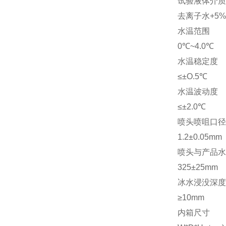
试验液体介质
去离子水+5%
水温范围
0℃~4.0℃
水温稳定度
≤±O.5℃
水温波动度
≤±2.0℃
喷头喷咀口径
1.2±0.05mm
喷头与产品水
325±25mm
冰水浸没深度
≥10mm
内箱尺寸