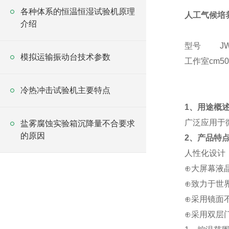
各种体系的恒温恒湿试验机原理
人工气候培
介绍
型号
J
模拟运输振动台技术参数
工作室cm
50
冷热冲击试验机主要特点
1、用途概
广泛应用于
盐雾腐蚀实验箱沉降量不合要求
的原因
2、产品特
人性化设计
⊕大屏幕液
⊕致力于世界
⊕采用镜面
⊕采用双层