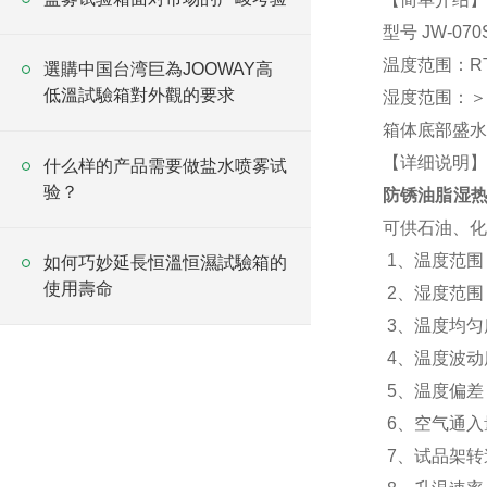
型号
JW-070
温度范围：RT
選購中国台湾巨為JOOWAY高
低溫試驗箱對外觀的要求
湿度范围：＞9
箱体底部盛水
【详细说明】
什么样的产品需要做盐水喷雾试
验？
防锈油脂湿
可供石油、化
1、温度范围：
如何巧妙延長恒溫恒濕試驗箱的
使用壽命
2、湿度范围：
3、温度均匀
4、温度波动度
5、温度偏差：
6、空气通入
7、试品架转速：