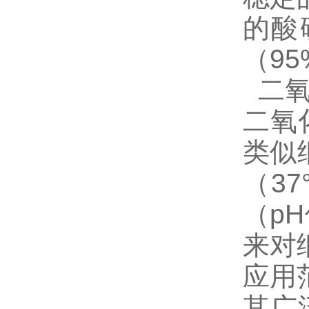
的酸
（9
二
二氧
类似
（3
（pH
来对
应用
其广