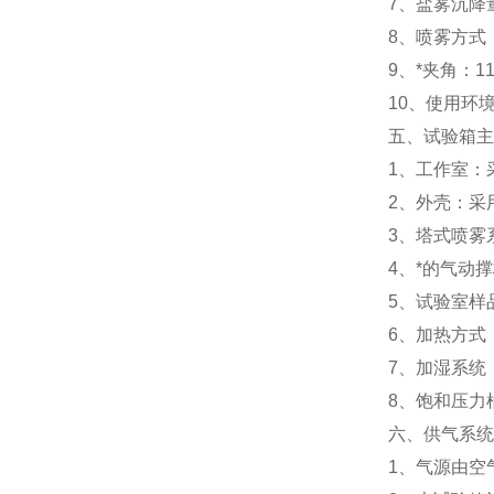
7、盐雾沉降量
8、喷雾方式
9、*夹角：110
10、使用环境
五、试验箱主
1、工作室：
2、外壳：采
3、塔式喷雾
4、*的气动
5、试验室样
6、加热方式
7、加湿系统
8、饱和压力
六、供气系统
1、气源由空