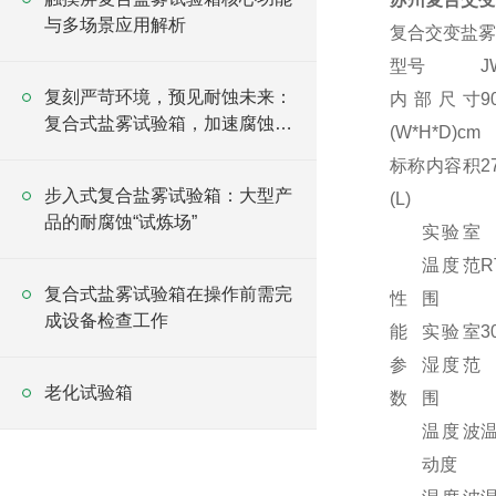
与多场景应用解析
复合交变盐雾
型号
J
复刻严苛环境，预见耐蚀未来：
内部尺寸
9
复合式盐雾试验箱，加速腐蚀验
(W*H*D)cm
证的方案
标称内容积
2
步入式复合盐雾试验箱：大型产
(L)
品的耐腐蚀“试炼场”
实验室
温度范
R
复合式盐雾试验箱在操作前需完
性
围
成设备检查工作
能
实验室
3
参
湿度范
老化试验箱
数
围
温度波
动度