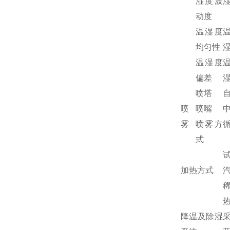
湿度波
湿
动度
温湿度
均匀性
湿
温湿度
偏差
湿
喷塔
喷
喷嘴
雾
喷雾方
式
加热方式
降温及除湿