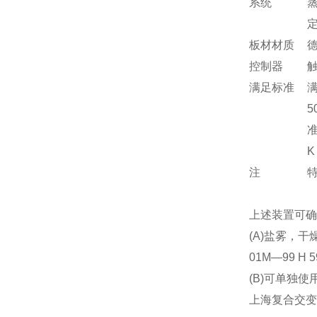
系统
板材材质
控制器
满足标准
满
5
准
K
注
上述装置可确
(A)
盐雾，干
01M—99 H 
(B)
可单独使
上海复合交变