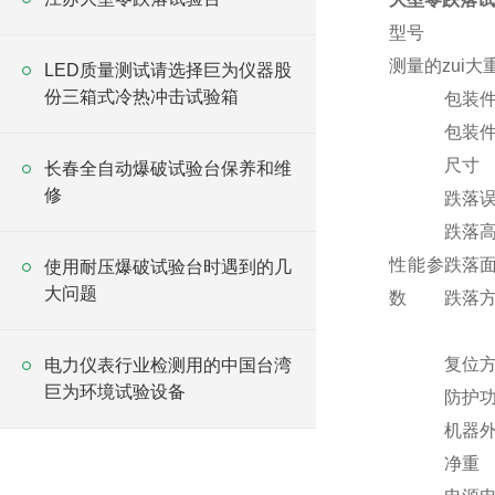
型号
测量的zui大
LED质量测试请选择巨为仪器股
份三箱式冷热冲击试验箱
包装
包装件
尺寸
长春全自动爆破试验台保养和维
修
跌落
跌落
性能参
跌落
使用耐压爆破试验台时遇到的几
大问题
数
跌落
复位
电力仪表行业检测用的中国台湾
巨为环境试验设备
防护
机器
净重