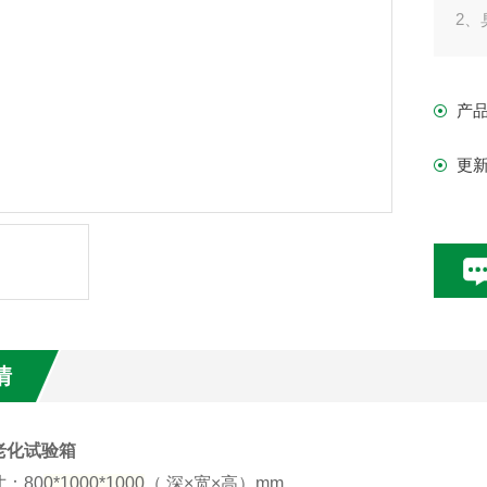
2、
3、
产
更
情
老化试验箱
：80
0*1000*1000
（ 深×宽×高）mm