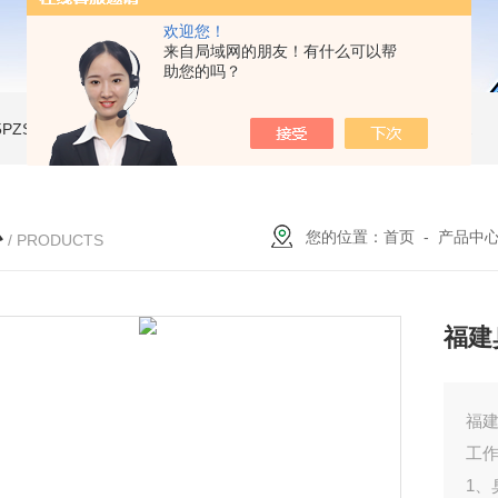
欢迎您！
来自局域网的朋友！有什么可以帮
助您的吗？
A-5PZSH膨胀水壶全自动爆破试验台
JW-2204B-204低温试验箱
JW-LY-JZX955储能集装箱、新能源箱变淋雨试验房
心
您的位置：
首页
-
产品中
/ PRODUCTS
福建
福
工作
1、