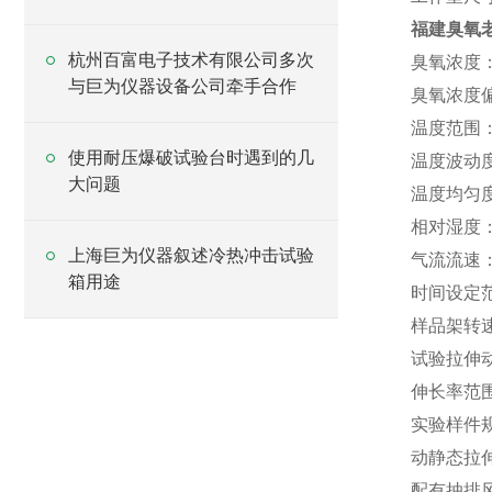
福建臭氧
杭州百富电子技术有限公司多次
臭氧浓度：1
与巨为仪器设备公司牵手合作
臭氧浓度偏
温度范围：
使用耐压爆破试验台时遇到的几
温度波动度
大问题
温度均匀度
相对湿度：
上海巨为仪器叙述冷热冲击试验
气流流速：
箱用途
时间设定范
样品架转速
试验拉伸
伸长率范围
实验样件规
动静态拉
配有抽排