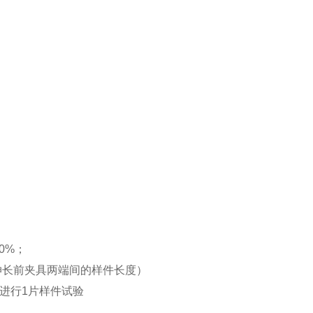
0%；
m（伸长前夹具两端间的样件长度）
进行1片样件试验