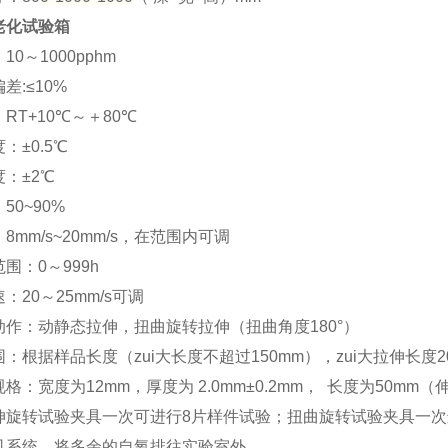
老化试验箱
0～1000pphm
差:≤10%
RT+10℃～＋80℃
：±0.5℃
：±2℃
50~90%
8mm/s~20mm/s，在范围内可调
围：0～999h
：20～25mm/s可调
动作：动静态拉伸，扭曲旋转拉伸（扭曲角度180°）
：根据样品长度（zui大长度不超过150mm），zui大拉伸长度2
格：宽度为12mm，厚度为 2.0mm±0.2mm， 长度为50m
伸旋转试验夹具一次可进行8片样件试验；扭曲旋转试验夹具一次
风系统，将多余的自氧排往实验室外