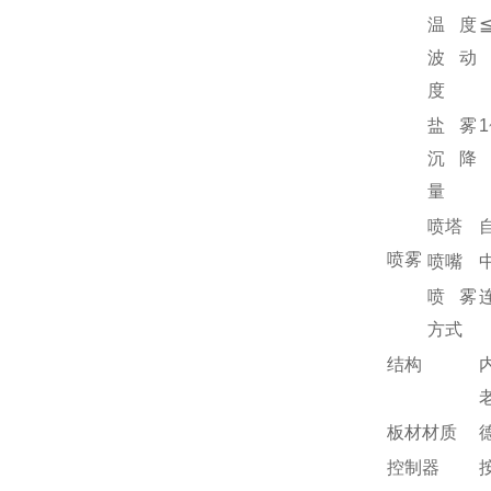
温度
≦
波动
度
盐雾
1
沉降
量
喷塔
喷雾
喷嘴
喷雾
方式
结构
板材材质
控制器