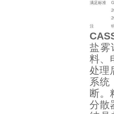
满足标准
G
2
2
注
CA
盐雾
料、
处理
系统
断。
分散