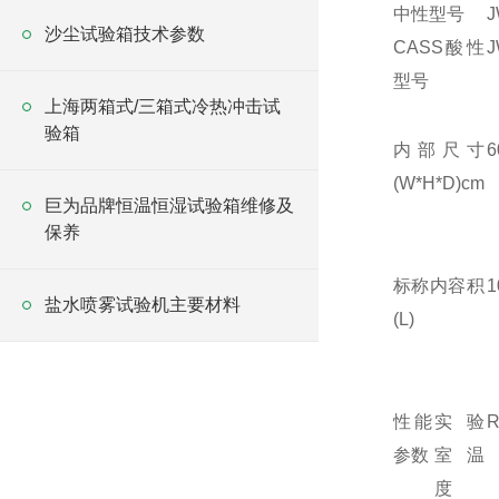
中性型号
J
沙尘试验箱技术参数
CASS酸性
J
型号
上海两箱式/三箱式冷热冲击试
验箱
内部尺寸
6
(W*H*D)cm
巨为品牌恒温恒湿试验箱维修及
保养
标称内容积
1
盐水喷雾试验机主要材料
(L)
性能
实验
参数
室温
度