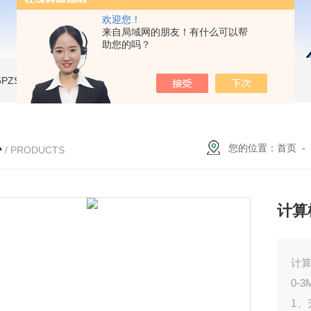
欢迎您！
来自局域网的朋友！有什么可以帮
助您的吗？
A-5PZSH膨胀水壶全自动爆破试验台
JW-2204B-204低温试验箱
JW-LY-JZX955储能集装箱、新能源箱变淋雨试验房
心
您的位置：
首页
-
/ PRODUCTS
计算
计
0-3
1