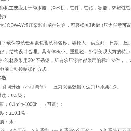
水锤机主要应用于净水器，净水机，管件，管路，容器，热塑性
特点
为JOOWAY
增压泵
和电脑控制台
，可轻松实现输出压力任意可
。
可下载保存试验参数包含试样名称、委托人、供应商、日期，压
良好，结构设计合理。具有体积小、重量轻、外型美观大方的特点
外箱材质采用
304不锈钢，
所有承压零件都采用的标准零件，，
机电脑自动控制操作方式。
参数
：瞬间升压（不可调节），压力采集数据可达到
1s采集1次。
精度：
0.5级
；
围：
0.1min-1000h
；（可调）;
度：
≤±0.1%
；
质：水；
管路：
4个工位，2套系统
（一套系统2个工位），2套系统互不