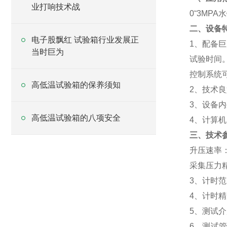
业打响技术战
0
˜
3
MPA
二、设备
电子股飘红 试验箱行业发展正
1、配备
巨
当时巨为
试验时间
控制系统
高低温试验箱的保养须知
2、技术
3、
设备内
高低温试验箱的八项安全
4、计算
三、技术
升压速率
采集压力
3
、计时范
4
、
计时精
5
、测试介
6、
测试