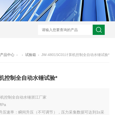
JW-5405A复合盐雾试验箱
JW
产品中心
- -
试验箱
-
JW-4801SC01计算机控制全自动水锤试验*
机控制全自动水锤试验*
算机控制全自动水锤浙江厂家
MPa
、升压速率：瞬间升压（不可调节），压力采集数据可达到1s采