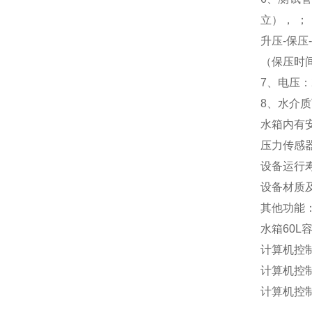
立），
；
升压-保压
（保压时
7、
电压：
8、
水介质
水箱内有
压力传感
设备运行
设备材质及
其他功能
水箱60L
计算机控
计算机控
计算机控