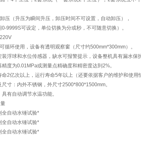
-卸
压（升压为瞬间升压，卸压时间不可设置，自动卸压），
间
0-9999S可设定，单位切换为分或秒，不可随意切换
）。
220
V
可循环使用，设备有透明观察窗（尺寸约
500mm*300mm
）。
安装浮球和水位传感器，缺水可报警提示，设备整机具有漏水保
器精度为
0.01MPa或测量点精确度和精密度达到2%。
寿命
2亿次以上，运行寿命5年以上（还要依据客户的维护和使用
尺寸：内外不锈钢，外尺寸2500*800*1500mm。
：具有自动调节水温功能。
容量
制全自动水锤试验*
制全自动水锤试验*
制全自动水锤试验*