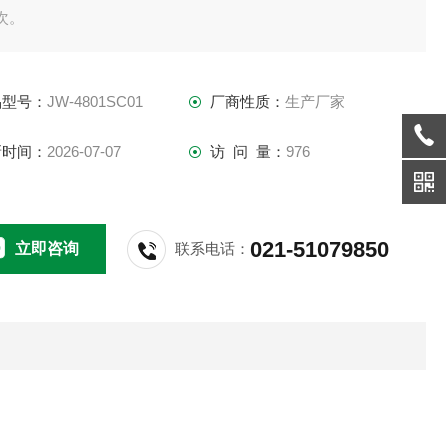
次。
采集压力精度：0.5级；
测试介质：水；
品型号：
JW-4801SC01
厂商性质：
生产厂家
测试管路：4个工位，2套系统（一套系统2个工位），2套系统
不干扰可同时独立进行，（每套系统中的2个工位无需互相独
新时间：
2026-07-07
访 问 量：
976
， ；
算机控制全自动水锤试验*
021-51079850
立即咨询
联系电话：