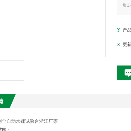
集1
2、
5、
产
6、
互
更
立）
计
情
制全自动水锤试验台浙江厂家
范围：