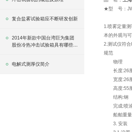
★
型 号：JW
规 
复合盐雾试验箱应不断研发创新
1.
喷雾定量测
本的外观与可
2014年新款中国台湾巨为集团
2.
测试仪符合IS
股份冷热冲击试验箱具有哪些优
势
规范
物理
电解式测厚仪简介
长度:26
宽度:26
高度:55
结构:钢
完成:喷涂
船舶重量:
3. 安装