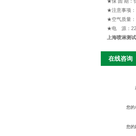
★
保
固
期
：
★
注意事项
：
★
空气质量
：
★
电
源
：
2
上海喷淋测试
在线咨询
您的
您的