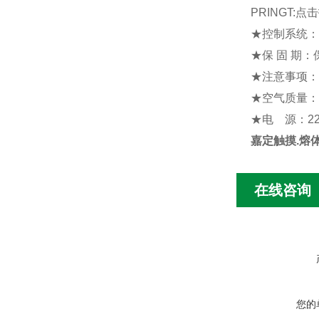
PRINGT:
★
控制系统
：
★
保
固
期
：
★
注意事项
：
★
空气质量
：
★
电
源
：
2
嘉定触摸.熔
在线咨询
您的