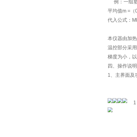
例：
一组塑
平均值m =（0.0
代入公式：MF
本仪器由加热
温控部分采用
梯度为小，以
四、
操作说明
1
、
主界面及
1