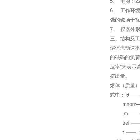
5、 电源：22
6、 工作环
强的磁场干扰
7、 仪器外形
三、结构及工
熔体流动速率
的砝码的负荷
速率”来表示
挤出量。
熔体（质量）流
式中： θ
——
mnom
m
——
tref
—
t
——