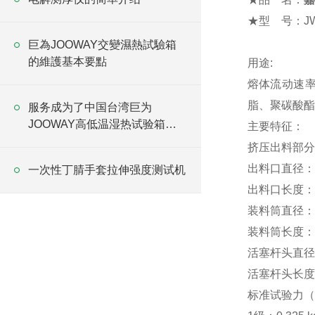
★
型
号：JW
巨為JOOWAY交變濕熱試驗箱
的維護基本要點
用途
:
熔体流动速
脂、聚碳酸酯
服务成为了中国台湾巨为
JOOWAY高低温湿热试验箱的
主要特征：
下一个竞争点
挤压出料部分
出料口直径：Φ2
一次性丁腈手套拉伸强度测试机
出料口长度：8.
装料筒直径：Φ9
装料筒长度：1
活塞杆头直径：9
活塞杆头长度：6
标准试验力（