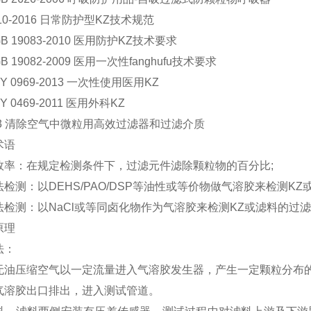
610-2016 日常防护型
KZ
技术规范
B 19083-2010 医用防护
KZ
技术要求
B 19082-2009 医用一次性
fanghufu
技术要求
YY 0969-2013 一次性使用医用
KZ
Y 0469-2011 医用外科
KZ
9463 清除空气中微粒用高效过滤器和过滤介质
语
：在规定检测条件下，过滤元件滤除颗粒物的百分比;
：以DEHS/PAO/DSP等油性或等价物做气溶胶来检测
KZ
测：以NaCl或等同卤化物作为气溶胶来检测
KZ
或滤料的过滤
理
：
压缩空气以一定流量进入气溶胶发生器，产生一定颗粒分布的
气溶胶出口排出，进入测试管道。