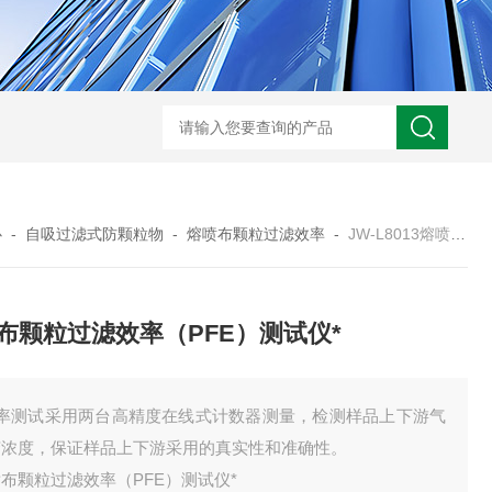
JW-5405A复合盐雾试验箱
JW
心
-
自吸过滤式防颗粒物
-
熔喷布颗粒过滤效率
-
JW-L8013熔喷布颗粒过滤效率（PFE）测试仪*
布颗粒过滤效率（PFE）测试仪*
 效率测试采用两台高精度在线式计数器测量，检测样品上下游气
胶浓度，保证样品上下游采用的真实性和准确性。
布颗粒过滤效率（PFE）测试仪*