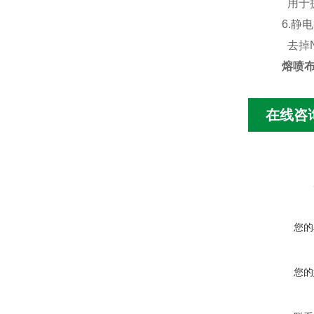
用于
6.静
去掉N
熔喷布
在线咨
您的
您的