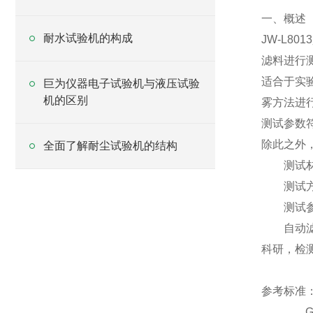
一、概述
耐水试验机的构成
JW
-
L8013
滤料进行
适合于实
巨为仪器电子试验机与液压试验
机的区别
雾方法进
测试参数符合
除此之外，
全面了解耐尘试验机的结构
测试材
测试方法
测试参数
自动滤
科研，检
参考标准