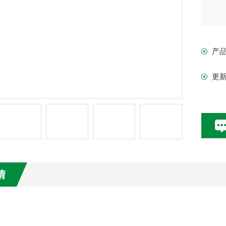
产
更
情