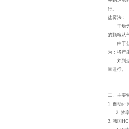
并到达滤
行。
盐雾法：
干燥无油
的颗粒从
由于盐雾
为：将产
并到达滤
量进行。
二、主要
1. 自动
2.
3. 韩国