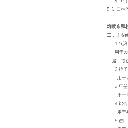
4.
10
5. 进口
熔喷布颗粒
二．主要
1.气
用于发
游，提
2.粒
用于
3.压
用于
4.铝
用于
5.进