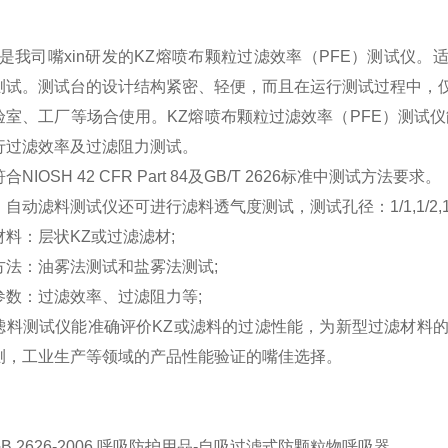
是我司
嘴xin
研发的
KZ
熔喷布颗粒过滤效率（PFE）测试仪
。适
测试。测试台的设计结构紧密、轻便，而且在运行测试过程中，
验室、工厂等场合使用。
KZ
熔喷布颗粒过滤效率（PFE）测试仪
行过滤效率及过滤阻力测试。
NIOSH 42 CFR Part 84及GB/T 2626标准中测试方法要求。
自动滤料测试仪还可进行滤料透气度测试，测试孔径：1/1,1/2,1/4,
料：层状
KZ
或过滤滤材;
：油雾法测试和盐雾法测试;
：过滤效率、过滤阻力等;
料测试仪能准确评价
KZ
或滤料的过滤性能，为新型过滤材料
测，工业生产等领域的产品性能验证的
嘴
佳选择。
：
GB 2626-2006 呼吸防护用品-自吸过滤式防颗粒物呼吸器