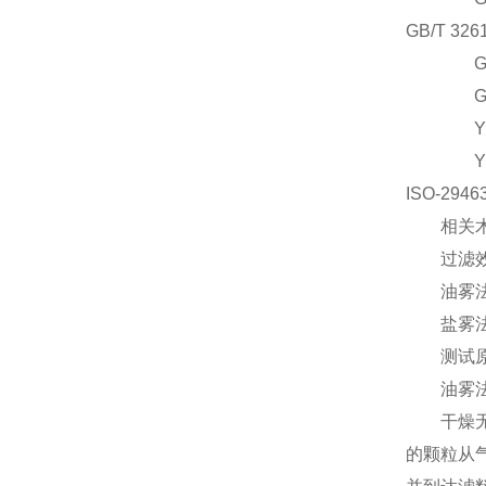
G
B/T 32
G
G
Y
ISO-2
相关术
过滤效率
油雾法检测
盐雾法检
测试原
油雾法
干燥无油
的颗粒从