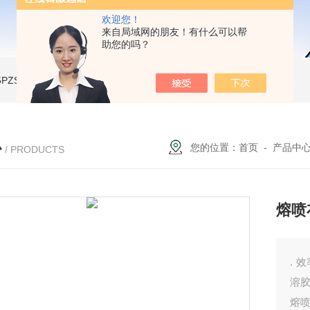
欢迎您！
来自局域网的朋友！有什么可以帮
助您的吗？
A-5PZSH膨胀水壶全自动爆破试验台
JW-2204B-204低温试验箱
JW-LY-JZX955储能集装箱、新能源箱变淋雨试验房
心
您的位置：
首页
-
产品中
/ PRODUCTS
熔喷
.
溶
熔喷