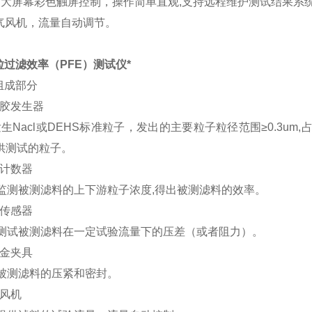
寸
大屏幕
彩色触屏控制，操作简单直观,支持远程维护测试结果系
抽气风机，流量自动调节。
过滤效率（PFE）测试仪*
组成部分
溶胶发生器
生
Nacl或DEHS
标准粒子，发出的主要粒子粒径范围≥0.3um
供测试的粒子。
子计数器
监测被测滤料的上下游粒子浓度,得出被测滤料的效率。
差传感器
测试被测滤料在一定试验流量下的压差（或者阻力）。
合金夹具
被测滤料的压紧和密封。
口风机