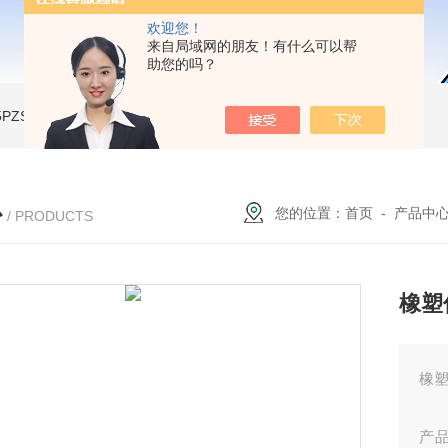
欢迎您！
来自局域网的朋友！有什么可以帮
助您的吗？
A-5PZSH膨胀水壶全自动爆破试验台
JW-2204B-204低温试验箱
JW-LY-JZX955储能集装箱、新能源箱变淋雨试验房
心
您的位置：
首页
-
产品中
/ PRODUCTS
橡塑
橡
产品