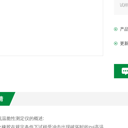
试
冲
产
其
更
性
胶
不
科
材
情
低温脆性测定仪的概述:
橡胶在规定条件下试样受冲击出现破坏时的zui高温