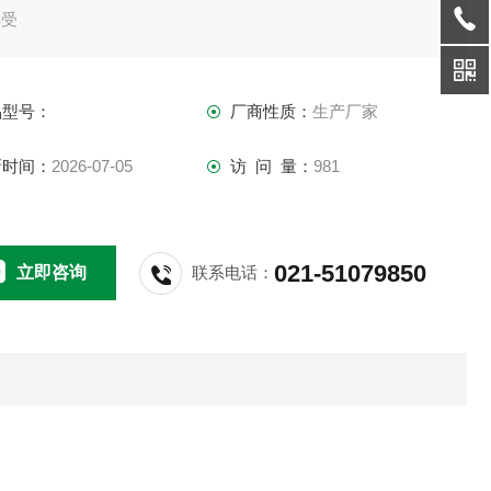
样受
击出现破坏时的Z高温度，即为脆性温度，可以对非硬质塑料及
品型号：
厂商性质：
生产厂家
他弹
新时间：
2026-07-05
访 问 量：
981
材料在低温条件下的使用性能作比较性鉴定。可以测定不同橡
材料或
021-51079850
立即咨询
联系电话：
同配方的硫化橡胶的脆性温度和低温性能的优劣。因此无论在
学研究
料及其制品的质量检验，生产过程的控制等方面均是*的。本