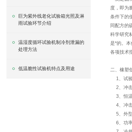
度，即为
巨为紫外线老化试验箱光照及淋
条件下的
雨试验环节介绍
同配方的
科学研究
温湿度循环试验机制冷剂泄漏的
是*的。本
处理方法
各项技术
低温脆性试验机特点及用途
二、橡塑
1、试验温
2、冲击速度
3、恒温后
4、冲击器
5、外型尺寸
6、功率：
7、冷井容