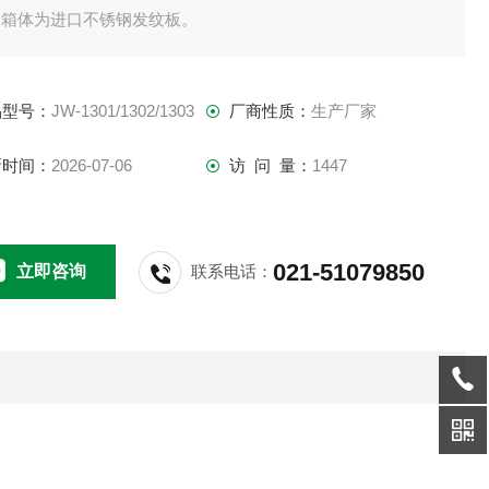
。箱体为进口不锈钢发纹板。
侧盖板可拆式。
品型号：
JW-1301/1302/1303
厂商性质：
生产厂家
、供水：连续供水。水泵加装过滤网，进水电磁阀，自动补水装
新时间：
2026-07-06
访 问 量：
1447
。
、主要配置：水泵、流量计、调速减速电机。
021-51079850
立即咨询
联系电话：
、箱子底部安装可以固定带刹车的轮子