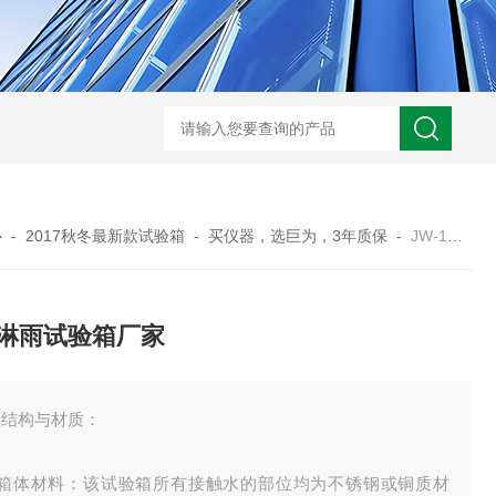
JW-5405A复合盐雾试验箱
JW
心
-
2017秋冬最新款试验箱
-
买仪器，选巨为，3年质保
-
JW-1301/1302/1303武汉淋雨试验箱厂家
淋雨试验箱厂家
、结构与材质：
、箱体材料：该试验箱所有接触水的部位均为不锈钢或铜质材