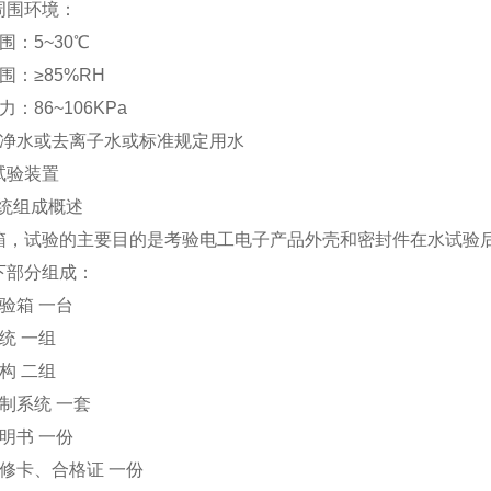
周围环境：
围：5~30℃
围：≥85%RH
：86~106KPa
纯净水或去离子水或标准规定用水
试验装置
系统组成概述
箱，试验的主要目的是考验电工电子产品外壳和密封件在水试验
下部分组成：
验箱 一台
统 一组
构 二组
制系统 一套
明书 一份
修卡、合格证 一份