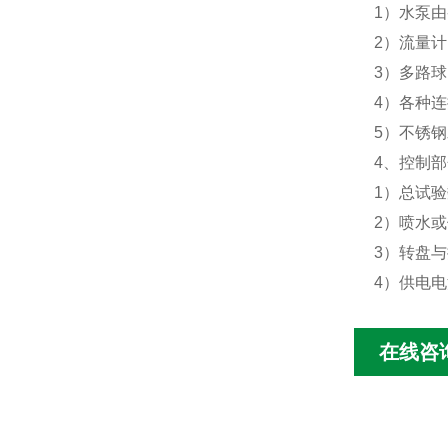
1）水泵由
2）流量
3）多路
4）各种
5）不锈
4、控制部
1）总试
2）喷水
3）转盘
4）供电
在线咨