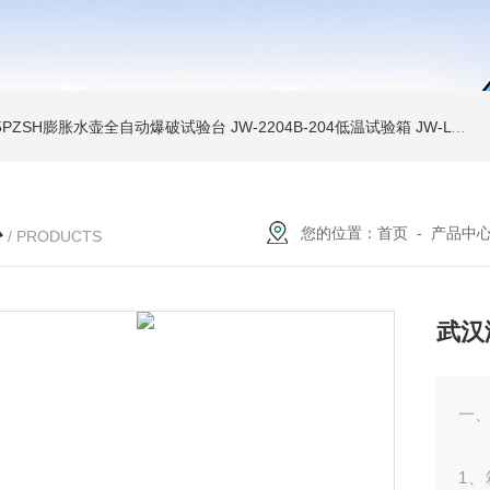
A-5PZSH膨胀水壶全自动爆破试验台
JW-2204B-204低温试验箱
JW-LY-JZX955储能集装箱、新能源箱变淋雨试验房
心
您的位置：
首页
-
产品中
/ PRODUCTS
武汉
一
1