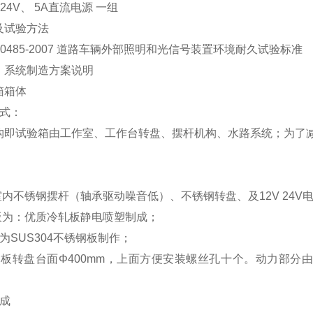
、24V、 5A直流电源 一组
及试验方法
10485-2007 道路车辆外部照明和光信号装置环境耐久试验标准
：系统制造方案说明
箱箱体
形式：
构即试验箱由工作室、工作台转盘、摆杆机构、水路系统；为了
室内不锈钢摆杆（轴承驱动噪音低）、不锈钢转盘、及12V 24V
墙板为：优质冷轧板静电喷塑制成；
为SUS304不锈钢板制作；
钢板转盘台面Φ400mm，上面方便安装螺丝孔十个。动力部分由
成