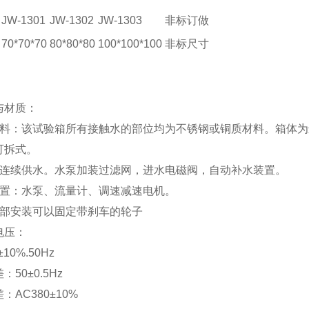
JW-1301
JW-1302
JW-1303
非标订做
70*70*70
80*80*80
100*100*100
非标尺寸
：
与材质：
材料：该试验箱所有接触水的部位均为不锈钢或铜质材料。箱体为
可拆式。
：连续供水。水泵加装过滤网，进水电磁阀，自动补水装置。
配置：水泵、流量计、调速减速电机。
底部安装可以固定带刹车的轮子
电压：
10%.50Hz
50±0.5Hz
：AC380±10%