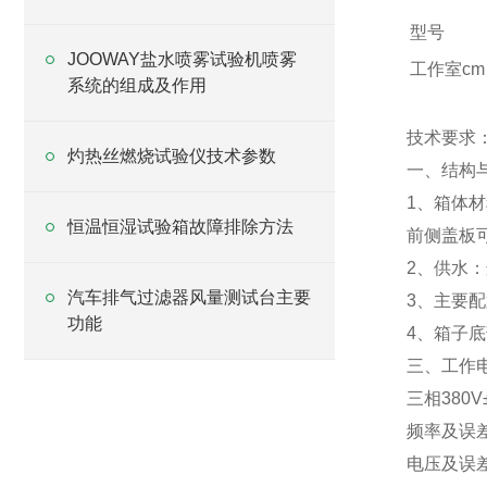
型号
JOOWAY盐水喷雾试验机喷雾
工作室cm
系统的组成及作用
技术要求
灼热丝燃烧试验仪技术参数
一、结构
1、箱体
恒温恒湿试验箱故障排除方法
前侧盖板
2、供水
汽车排气过滤器风量测试台主要
3、主要
功能
4、箱子
三、工作
三相380V±
频率及误差：
电压及误差