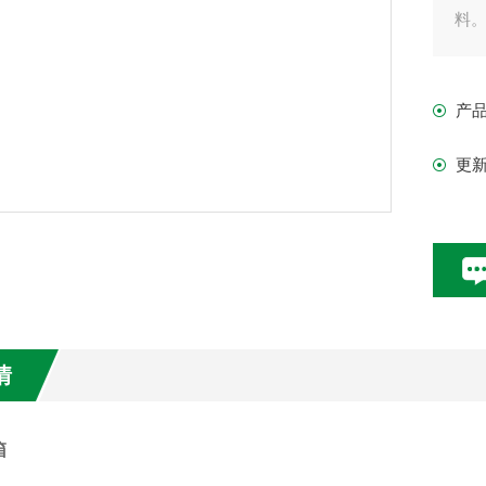
料
前
产
2
更
置
3
4
情
箱