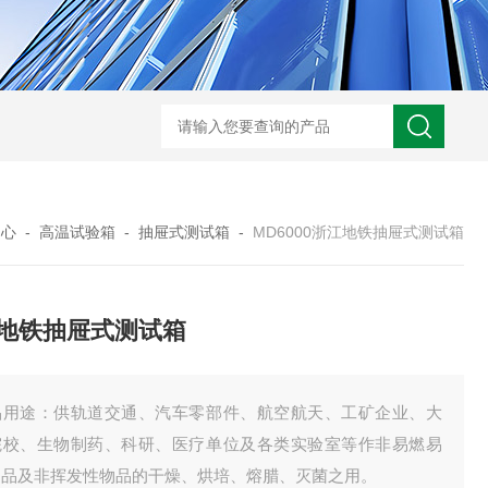
JW-5405A复合盐雾试验箱
JW
中心
-
高温试验箱
-
抽屉式测试箱
-
MD6000浙江地铁抽屉式测试箱
地铁抽屉式测试箱
品用途：供轨道交通、汽车零部件、航空航天、工矿企业、大
院校、生物制药、科研、医疗单位及各类实验室等作非易燃易
物品及非挥发性物品的干燥、烘培、熔腊、灭菌之用。