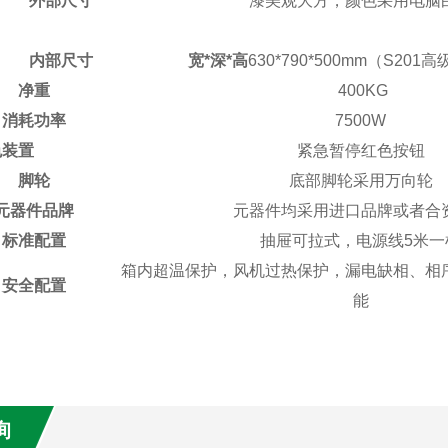
外部尺寸
漆美观大方，颜色采用电脑
内部尺寸
宽*深*高
630*790*500mm（
S201
净重
400KG
消耗功率
7500W
装置
紧急暂停红色按钮
脚轮
底部脚轮采用万向轮
元器件品牌
元器件均采用进口品牌或者合
标准配置
抽屉可拉式，电源线5米一
箱内超温保护，风机过热保护，漏电缺相、相
安全配置
能
询