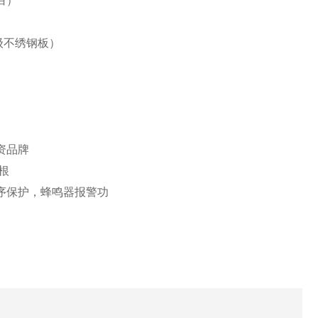
白）
高级不绣钢板）
资品牌
根
序保护，蜂鸣器报警功