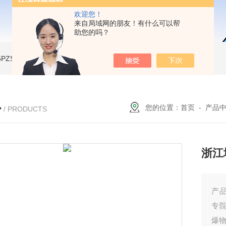
欢迎您！
来自局域网的朋友！有什么可以帮
助您的吗？
A-5PZSH膨胀水壶全自动爆破试验台
JW-2204B-204低温试验箱
JW-LY-JZX955储能集装箱、新能源箱变淋雨试验房
心
您的位置：
首页
-
产品
/ PRODUCTS
浙江
产
专
爆