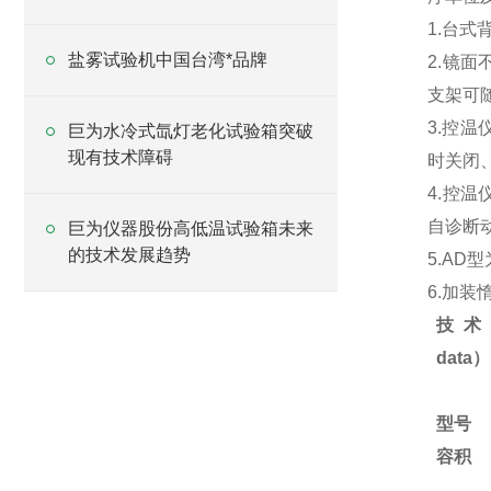
1.台
盐雾试验机中国台湾*品牌
2.镜
支架可
3.控
巨为水冷式氙灯老化试验箱突破
现有技术障碍
时关闭
4.控
自诊断
巨为仪器股份高低温试验箱未来
的技术发展趋势
5.A
6.加
技术参
data）
型号
容积