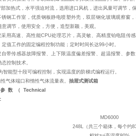
式背部加热式，水平强迫对流，选用进口风机，进出风量可调节，
面不锈钢工作室，优质钢板静电喷塑外壳，双层钢化玻璃观察窗
随意调节，使用安全，方便，造型新颖，美观。
温仪采用高速、高性能CPU处理芯片，高灵敏、高精度铂电阻传
、定值工作的固定编程控制功能；定时时间长达99小时。
温仪自带传感器故障报警、上下限温度偏差报警、超温报警、参
动态控制技术。
D型为智能型十段可编程控制，实现温度的阶梯式编程运行。
装惰性气体端口和惰性气体流量表。
抽屉式测试箱
数（Technical
:
MD6000
248L（共三个箱体，每个约83
相对zui高湿度80%