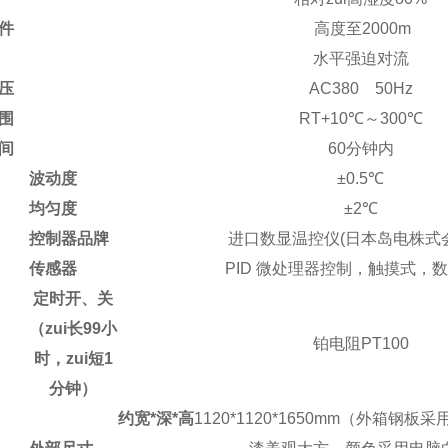
件
高度至2000m
水平强迫对流
压
AC380 50Hz
围
RT+10℃～300℃
间
60分钟内
波动度
±0.5℃
均匀度
±2℃
控制器品牌
进口数显温控仪(日本岛电株式
传感器
PID 微处理器控制，触摸式，
定时开、关
（zui长99小
铂电阻PT100
时，zui短1
分钟）
约宽*深*高
1120*1120*1650mm（外箱钢板