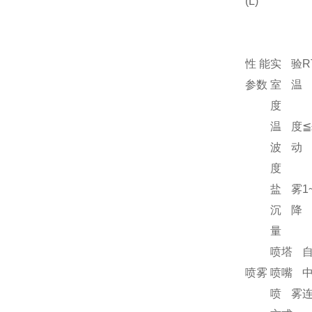
(L)
性能
实验
R
参数
室温
度
温度
≦
波动
度
盐雾
1
沉降
量
喷塔
喷雾
喷嘴
喷雾