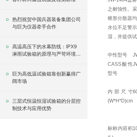
之耐蚀性。采
锥形分散器均
热烈祝贺中国兵器装备集团公司
与巨为仪器牵手合作
水位不足警示
湿，并提供试
高温高压下的水幕防线：IPX9
淋雨试验箱的原理与严苛环境验
中性型号
J
证
CASS酸性
J
型号
巨为高低温试验箱靠创新赢得广
阔市场
内部尺寸
6
(W*H*D)cm
三层式恒温恒湿试验箱的分层控
制技术与应用优势
标称内容积
1