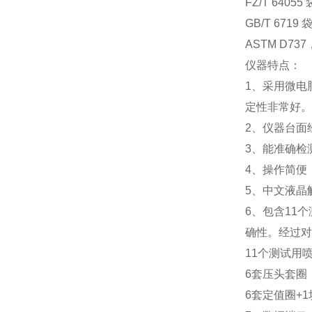
FZ/T 64
GB/T 67
ASTM D737
仪器特点：
1、采用微电
定性非常好。
2、仪器台面
3、能准确检
4、操作简便
5、中文液晶
6、
包含11
确性。经过对
11个测试用
6套压头套圈
6套定值圈+1