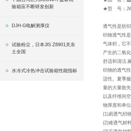
验箱应不断研发创新
★
型 号：JW
规 
DJH-G电解测厚仪
透气性是纺织
织物透气性是
气体积，它不
试验粉尘，日本JIS Z8901关东
土全国
产生的二氧化
舒适和清洁.
织物的透气性(
水冷式冷热冲击试验箱性能指标
适性。夏季服
量的大量散失
以及纤维间空
物厚度和单位
(1)易透气
(2)难透气