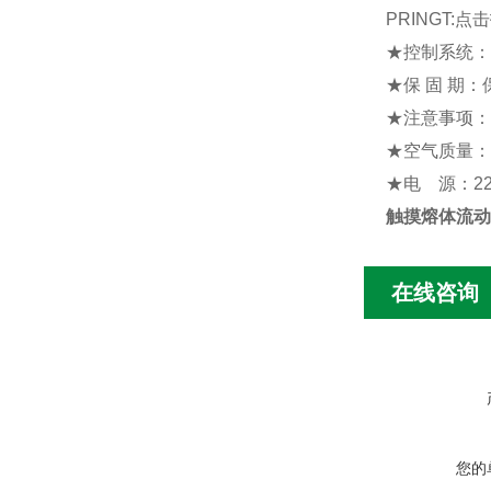
PRINGT:
★
控制系统
：
★
保
固
期
：
★
注意事项
：
★
空气质量
：
★
电
源
：
2
触摸熔体流动
在线咨询
您的