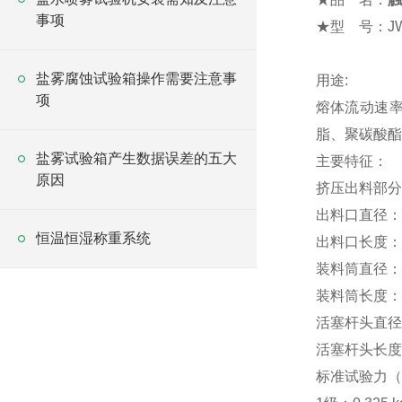
事项
★
型
号：JW
盐雾腐蚀试验箱操作需要注意事
用途
:
项
熔体流动速
脂、聚碳酸酯
盐雾试验箱产生数据误差的五大
主要特征：
原因
挤压出料部分
出料口直径：Φ2
恒温恒湿称重系统
出料口长度：8.
装料筒直径：Φ9
装料筒长度：1
活塞杆头直径：9
活塞杆头长度：6
标准试验力（