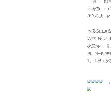
例：
一组塑
平均值m =（0.0
代入公式：MF
本仪器由加热
温控部分采用
梯度为小，以
四、
操作说明
1
、
主界面及
1