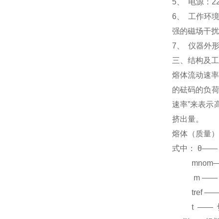
5、 电源：22
6、 工作环
强的磁场干扰
7、 仪器外形
三、结构及工
熔体流动速率
的砝码的负荷
速率”来表示
挤出量。
熔体（质量）流
式中： θ
——
mnom
m
——
tref
—
t
——