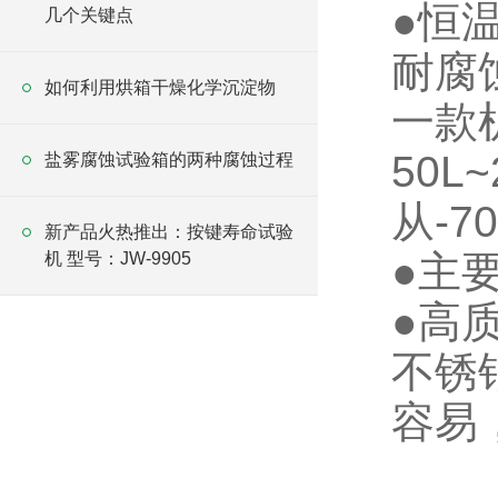
●恒
几个关键点
耐腐
如何利用烘箱干燥化学沉淀物
一款
50
盐雾腐蚀试验箱的两种腐蚀过程
从-7
新产品火热推出：按键寿命试验
●主
机 型号：JW-9905
●高
不锈
容易