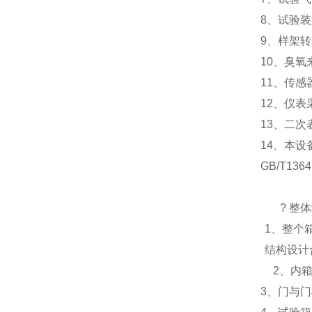
8、试验
9、样架转
10、臭
11、传
12、仪表
13、二次
14、本
GB/T1364
?
整体
1、整个
结构设计
2、内
3、门与