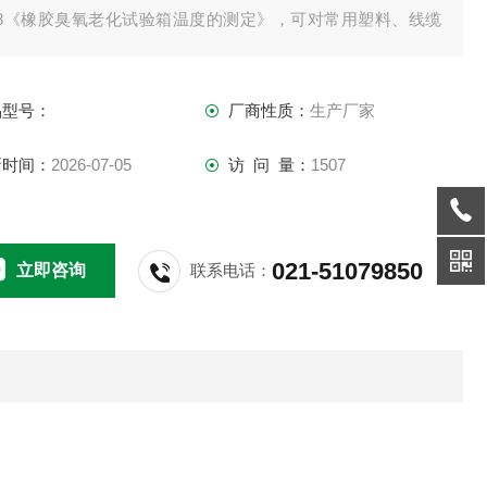
008《橡胶臭氧老化试验箱温度的测定》，可对常用塑料、线缆
C等材料进行臭氧老化试验。4006306773；；60496773；
品型号：
厂商性质：
生产厂家
新时间：
2026-07-05
访 问 量：
1507
021-51079850
立即咨询
联系电话：