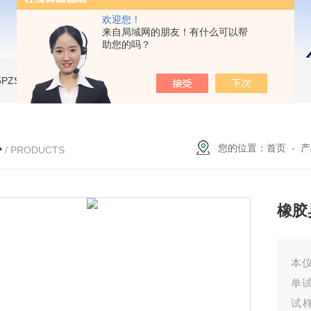
欢迎您！
来自局域网的朋友！有什么可以帮
助您的吗？
A-5PZSH膨胀水壶全自动爆破试验台
JW-2204B-204低温试验箱
JW-LY-JZX955储能集装箱、新能源箱变淋雨试验房
心
您的位置：
首页
-
产
/ PRODUCTS
橡胶
本仪
单试
试样