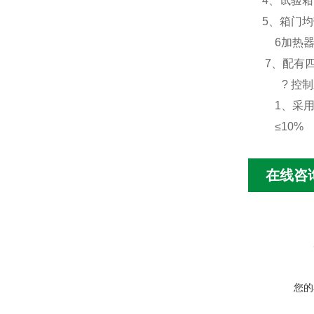
4、试验箱
5、箱门
6加热器
7、
配有
?
控制
1、采
≤10%
在线咨
您的