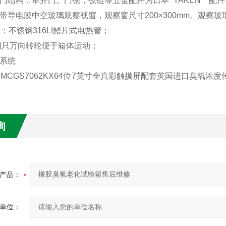
门结构：单开门。门锁，铰链等五金配件为日本 “TAKEN" *配
均带导电膜中空玻璃观察视窗，观察窗尺寸200×300mm。观察
：不锈钢316LI鳍片式电热管；
四只万向转轮便于箱体运动；
系统
用MCGS7062KX64位7英寸全真彩触摸屏配套英国进口臭氧
询
产品：
单位：