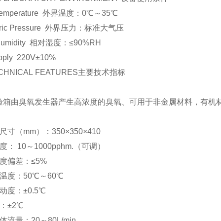
 Temperature 外界温度：0℃
～35
℃
eric Pressure 外界压力：标准大气压
e Humidity 相对湿度：≤90%RH
pply 220V±10%
CHNICAL FEATURES
主要技术指标
：
验箱由臭氧发生器产生高浓度的臭氧、可用于非金属材料，有机
。
尺寸（mm）：350×350×410
： 10～1000pphm.（可调）
度偏差：≤5%
温度：50℃～60℃
动度：±0.5℃
：±2℃
流量：20～80L/min