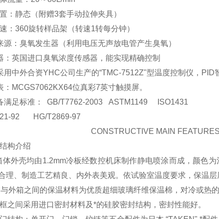
装置：静态（附赠3套手动拉伸夹具）
速：360旋转样品架（转速1转每分钟）
氧来源：臭氧发生器（利用电压无声放电管产生臭氧）
感器：英国进口臭氧浓度传感器，能实现精确控制
采用中外合资YHC公司生产的“TMC-7512Z"型温度控制仪，
表：MCGS7062KX64位真彩7英寸触摸屏。
设备满足标准：
GB
/T
7762-200
3
ASTM1149
ISO1431
21-92
HG/T2869-97
CONSTRUCTIVE MAIN FEATURE
结构介绍
箱体外壳均由1.2mm冷板经数控机床制作静电喷涂而成，颜色为
合理、制造工艺精良、内外表美观。依试验室温度要求，保温层厚
箱与外箱之间的保温材料为优质超细玻璃纤维保温棉，对冷或热
门框之间采用进口密封材料及*的硅胶密封结构，密封性能好。