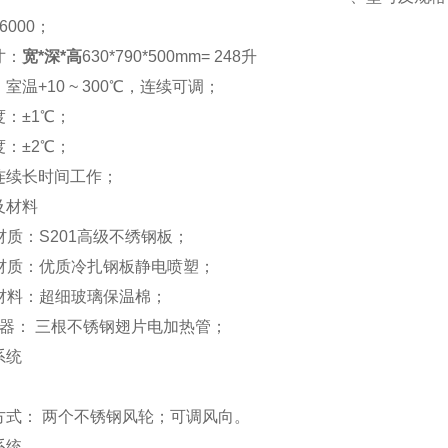
6000；
寸：
宽*深*高
630*790*500mm
= 248升
室温+10 ~ 300℃，连续可调；
：±1℃；
：±2℃；
连续长时间工作；
及材料
质：S201高级不绣钢板；
材质：优质冷扎钢板静电喷塑；
材料：超细玻璃保温棉；
 器： 三根不锈钢翅片电加热管；
系统
方式： 两个不锈钢风轮；可调风向。
系统