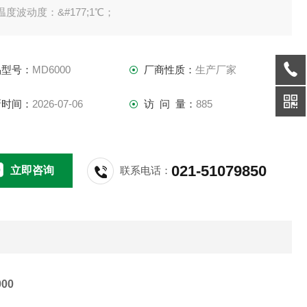
温度波动度：&#177;1℃；
温度均匀度：&#177;2℃；
、设备可以连续长时间工作；
品型号：
MD6000
厂商性质：
生产厂家
新时间：
2026-07-06
访 问 量：
885
021-51079850
立即咨询
联系电话：
00