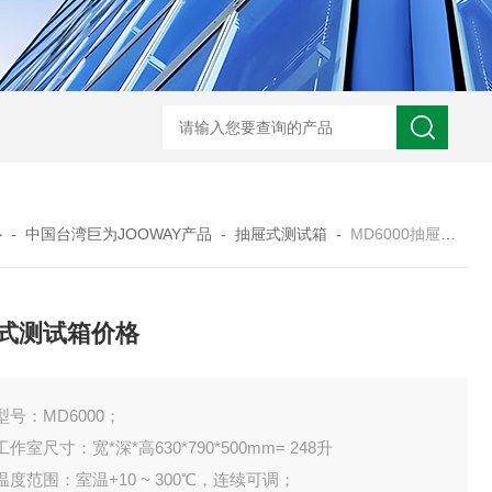
JW-5405A复合盐雾试验箱
JW
心
-
中国台湾巨为JOOWAY产品
-
抽屉式测试箱
-
MD6000抽屉式测试箱价格
式测试箱价格
型号：MD6000；
工作室尺寸：宽*深*高630*790*500mm= 248升
温度范围：室温+10 ~ 300℃，连续可调；