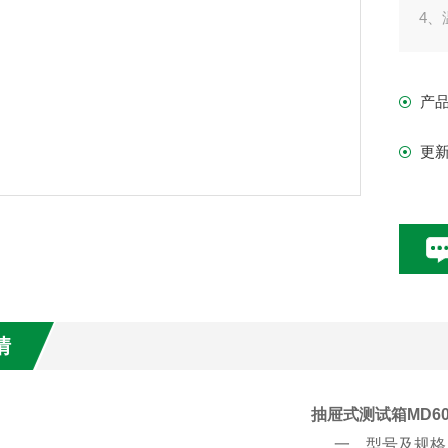
4、
5、
6
产
更
情
抽屉式测试箱MD60
一、型号及规格