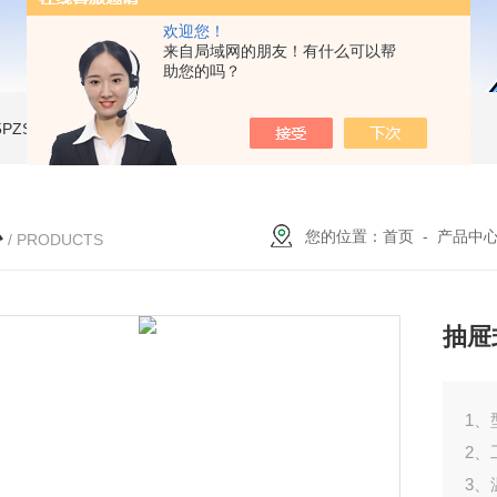
欢迎您！
来自局域网的朋友！有什么可以帮
助您的吗？
A-5PZSH膨胀水壶全自动爆破试验台
JW-2204B-204低温试验箱
JW-LY-JZX955储能集装箱、新能源箱变淋雨试验房
心
您的位置：
首页
-
产品中
/ PRODUCTS
抽屉
1、
2、
3、