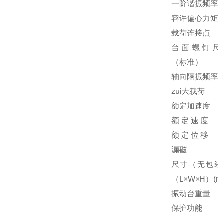
一阶谐振频率
容许偏心力矩
载荷连接点
台面螺钉
（标准）
轴向隔振频率
zui大载荷
额定加速度
额 定 速 度
额 定 位 移
漏磁
尺寸（无包
（L×W×H）(
振动台重量
保护功能