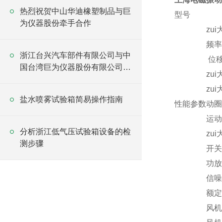
热烈祝贺中山华迪橡塑制品与巨
型号
为仪器股份牵手合作
zu
频率
浙江台兴汽车部件有限公司与中
位移
国台湾巨为仪器股份有限公司多
zu
次牵手合作
zu
盐水喷雾试验箱简易操作指南
性能参数
动圈
运动
分析浙江低气压试验箱设备的检
zu
测步骤
开关
功放
信噪
额定
风机