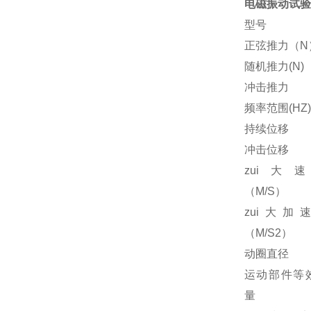
电磁振动试验
型号
正弦推力（N
随机推力(N)
冲击推力
频率范围(HZ)
持续位移
冲击位移
zui大
（M/S）
zui大加
（M/S2）
动圈直径
运动部件等
量