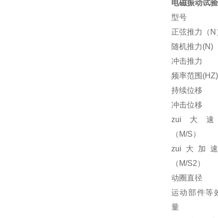
电磁振动试验
型号
正弦推力（N
随机推力(N)
冲击推力
频率范围(HZ)
持续位移
冲击位移
zui大
（M/S）
zui大加
（M/S2）
动圈直径
运动部件等
量