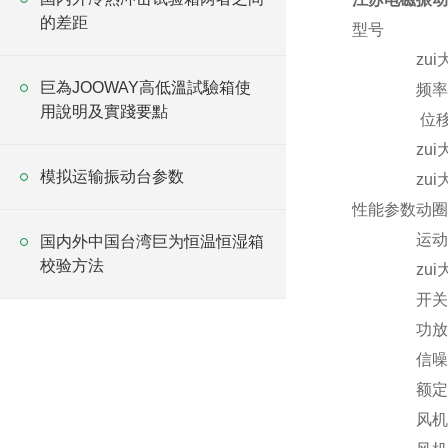
的差距
型号
zu
巨為JOOWAY高低溫試驗箱使
频率
用說明及實踐要點
位移
zu
模拟运输振动台参数
zu
性能参数
动圈
运动
国内外中国台湾巨为恒温恒湿箱
校验方法
zu
开关
功放
信噪
额定
风机