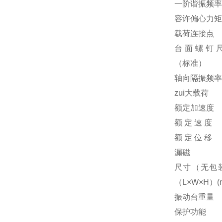
一阶谐振频率
容许偏心力矩
载荷连接点
台面螺钉
（标准）
轴向隔振频率
zui大载荷
额定加速度
额 定 速 度
额 定 位 移
漏磁
尺寸（无包
（L×W×H）(
振动台重量
保护功能