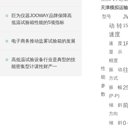
天津模拟运输
巨为仪器JOOWAY品牌保障高
J
型号
低温试验箱性能的5项指标
动转
1
速度
电子商务推动盐雾试验箱的发展
1
速度
显示
高低温试验设备行业是典型的技
精度
能密集型计谋性财产一
性
振动
能
方式
参
2
振幅
数
(P-P)
倾斜
方向
0
倾斜