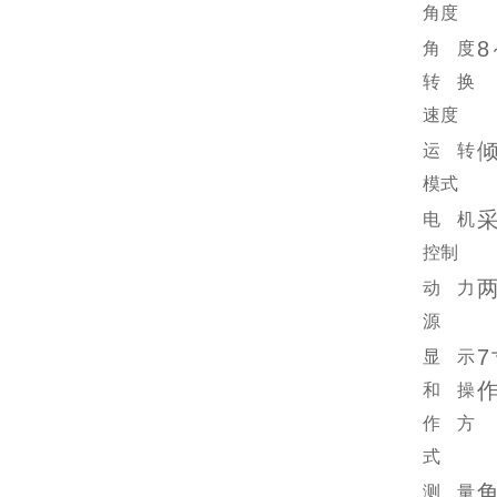
角度
角度
转换
速度
运转
模式
采
电机
控制
动力
源
显示
和操
作方
式
测量