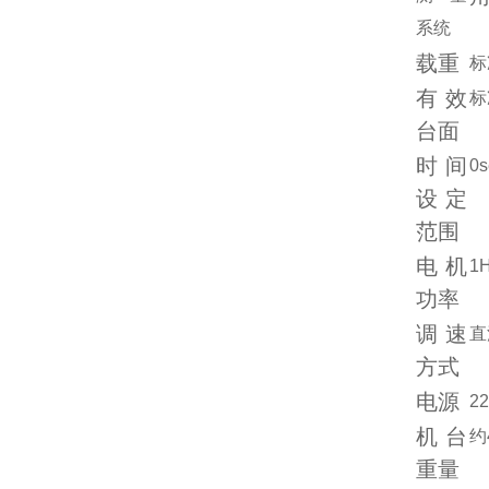
系统
载重
标
有效
标
台面
时间
0
设定
范围
电机
1
功率
调速
直
方式
电源
22
机台
约
重量