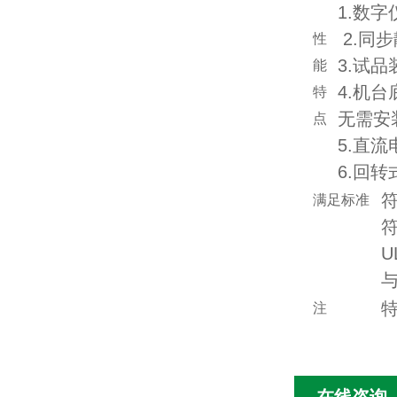
1.数
2.同
性
3.试
能
4.机
特
无需安
点
5.直
6.回
符
满足标准
U
注