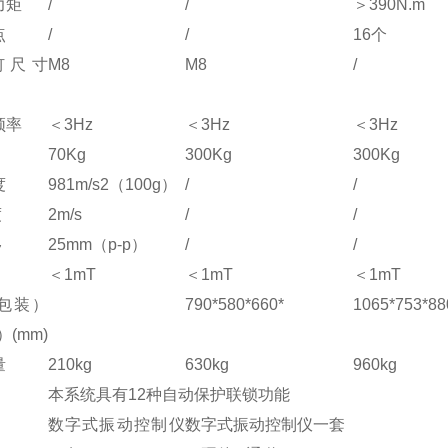
力矩
/
/
＞390N.m
点
/
/
16个
钉尺寸
M8
M8
/
频率
＜3Hz
＜3Hz
＜3Hz
70Kg
300Kg
300Kg
度
981m/s2（100g）
/
/
度
2m/s
/
/
移
25mm（p-p）
/
/
＜1mT
＜1mT
＜1mT
包装）
790*580*660*
1065*753*88
）(mm)
量
210kg
630kg
960kg
本系统具有12种自动保护联锁功能
数字式振动控制仪
数字式振动控制仪一套