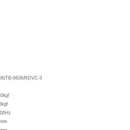
606/TB-0606/RDVC-3
0kgf
0kgf
500Hz
5mm