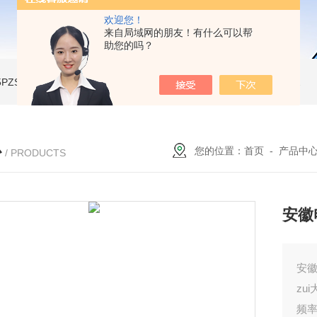
欢迎您！
来自局域网的朋友！有什么可以帮
助您的吗？
A-5PZSH膨胀水壶全自动爆破试验台
JW-2204B-204低温试验箱
JW-LY-JZX955储能集装箱、新能源箱变淋雨试验房
心
您的位置：
首页
-
产品中
/ PRODUCTS
安徽
安
zui
频率