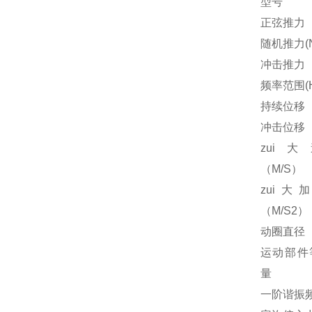
型号
正弦推力
随机推力(N
冲击推力
频率范围(H
持续位移
冲击位移
zui
（M/S）
zui大
（M/S2）
动圈直径
运动部件
量
一阶谐振