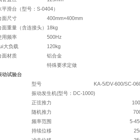
水平滑台（型号：S-0404）
台面尺寸
400mm×400mm
台面重量（含连接头）
18kg
使用频率
500Hz
zui大负载
120kg
台面材质
铝合金
特殊要求定做
振动试验台
型号
KA-5/DV-600/SC-0
振动发生机(型号：DC-1000)
正弦推力
100
随机推力
70
频率范围
5-4
持续位移
2