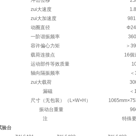
冲击位移
2
zui大速度
1.
zui大加速度
981
动圈直径
Φ2
一阶谐振频率
36
容许偏心力矩
＞39
载荷连接点
16
运动部件等效质量
1
轴向隔振频率
＜
zui大载荷
30
漏磁
＜
尺寸（无包装）（L×W×H）
1065mm×7
振动台重量
96
注
特殊
试验台