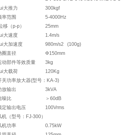
zui大推力
300kgf
频率范围
5-4000Hz
位移（p-p）
25mm
zui大速度
1.4m/s
zui大加速度
980m/s2 (100g)
动圈直径
Φ150mm
运动部件等效质量
3kg
zui大载荷
120Kg
开关功率放大器(型号：KA-3)
功放输出
3kVA
信噪比
＞60dB
额定输出电压
100Vrms
风机（型号：FJ-300）
风机功率
0.75kW
风管直径
125mm