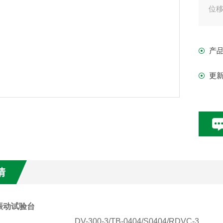
位移
zui
产
更
情
振动试验台
DV-300-3/TB-0404/S0404/RDVC-3