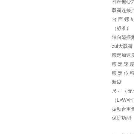
容许偏心
载荷连接
台面螺
（标准）
轴向隔振
zui大载荷
额定加速
额 定 速 
额 定 位 
漏磁
尺寸（无
（L×W×H
振动台重
保护功能