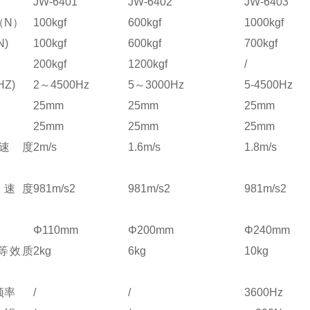
JW-6401
JW-6402
JW-6403
（N）
100kgf
600kgf
1000kgf
)
100kgf
600kgf
700kgf
200kgf
1200kgf
/
Z)
2～4500Hz
5～3000Hz
5-4500Hz
25mm
25mm
25mm
25mm
25mm
25mm
大速度
2m/s
1.6m/s
1.8m/s
加速度
981m/s2
981m/s2
981m/s2
Φ110mm
Φ200mm
Φ240mm
等效质
2kg
6kg
10kg
频率
/
/
3600Hz