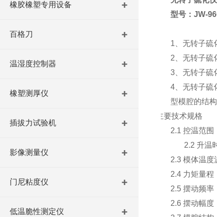
橡胶橡塑专用设备
型号：
JW-96
百格刀
1、无转子硫
2、无转子硫
温湿度控制器
3、无转子硫
4、无转子硫
橡塑测厚仪
型模腔的结构
主要技术规格
插拔力试验机
2.1 控温范围：
2.2 升温时间
影像测量仪
2.3 模体温度
2.4 力矩量程：
门尼粘度仪
2.5 摆动频率：1
2.6 摆动幅度：±
低温脆性测定仪