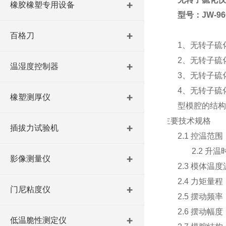
橡胶橡塑专用设备
型号：
JW-96
百格刀
1、无转子硫
2、无转子硫
温湿度控制器
3、无转子硫
4、无转子硫
橡塑测厚仪
型模腔的结构
主要技术规格
插拔力试验机
2.1 控温范围：
2.2 升温时间
影像测量仪
2.3 模体温度
2.4 力矩量程：
门尼粘度仪
2.5 摆动频率：1
2.6 摆动幅度：±
低温脆性测定仪